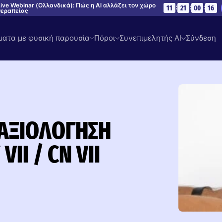
ive Webinar (Ολλανδικά): Πώς η AI αλλάζει τον χώρο
:
:
:
11
21
00
15
θεραπείας
ατα με φυσική παρουσία
Πόροι
Συνεπιμελητής AI
Σύνδεση
 ΑΞΙΟΛΌΓΗΣΗ
II / CN VII