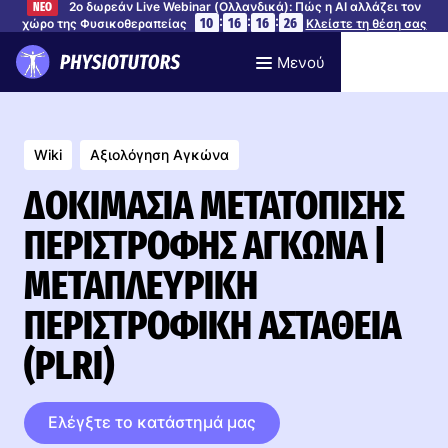
2ο δωρεάν Live Webinar (Ολλανδικά): Πώς η AI αλλάζει τον
ΝΕΟ
:
:
:
10
16
16
25
χώρο της Φυσικοθεραπείας
Κλείστε τη θέση σας
Μενού
Wiki
Αξιολόγηση Αγκώνα
ΔΟΚΙΜΑΣΊΑ ΜΕΤΑΤΌΠΙΣΗΣ
ΠΕΡΙΣΤΡΟΦΉΣ ΑΓΚΏΝΑ |
ΜΕΤΑΠΛΕΥΡΙΚΉ
ΠΕΡΙΣΤΡΟΦΙΚΉ ΑΣΤΆΘΕΙΑ
(PLRI)
Ελέγξτε το κατάστημά μας