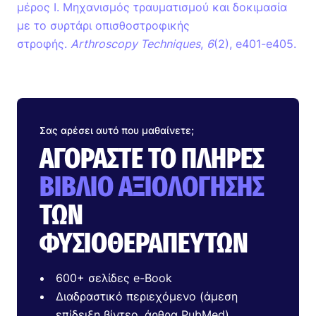
μέρος Ι. Μηχανισμός τραυματισμού και δοκιμασία
με το συρτάρι οπισθοστροφικής
στροφής.
Arthroscopy Techniques
,
6
(2), e401-e405.
Σας αρέσει αυτό που μαθαίνετε;
ΑΓΟΡΆΣΤΕ ΤΟ ΠΛΉΡΕΣ
ΒΙΒΛΊΟ ΑΞΙΟΛΌΓΗΣΗΣ
ΤΩΝ
ΦΥΣΙΟΘΕΡΑΠΕΥΤΏΝ
600+ σελίδες e-Book
Διαδραστικό περιεχόμενο (άμεση
επίδειξη βίντεο, άρθρα PubMed)