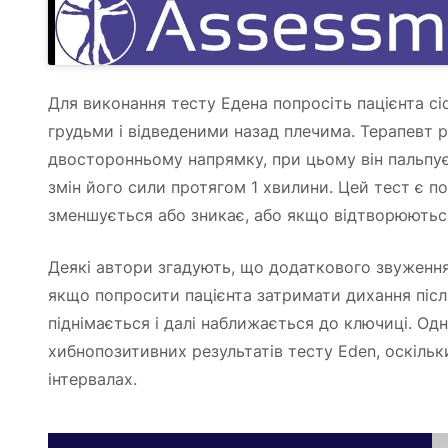
Для виконання тесту Едена попросіть пацієнта сіс
грудьми і відведеними назад плечима. Терапевт 
двосторонньому напрямку, при цьому він пальпу
змін його сили протягом 1 хвилини. Цей тест є 
зменшується або зникає, або якщо відтворюютьс
Деякі автори згадують, що додаткового звуженн
якщо попросити пацієнта затримати дихання післ
піднімається і далі наближається до ключиці. О
хибнопозитивних результатів тесту Eden, оскільк
інтервалах.