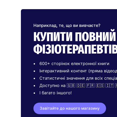
Наприклад, те, що ви вивчаєте?
КУПИТИ ПОВНИЙ
ФІЗІОТЕРАПЕВТІ
600+ сторінок електронної книги
Інтерактивний контент (пряма відеод
Статистичні значення для всіх спеці
Доступно на 🇬🇧 🇩🇪 🇫🇷 🇪🇸 🇮🇹 
І багато іншого!
Завітайте до нашого магазину