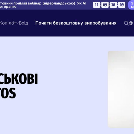
З
товний прямий вебінар (нідерландською): Як AI
:
:
:
11
09
38
08
м
іотерапію
 Копіло́т
Вхід
Почати безкоштовну випробування
ЙСЬКОВІ
TOS