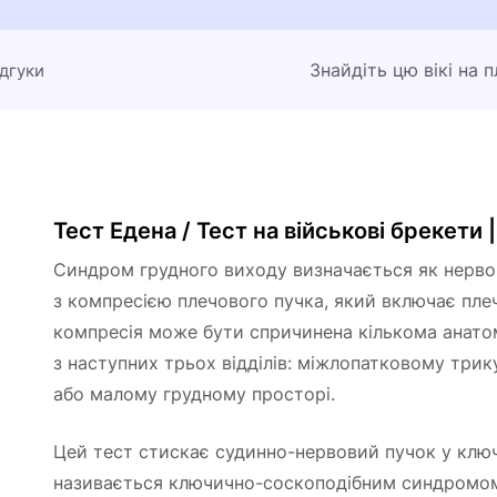
Знайдіть цю вікі на 
ідгуки
Тест Едена / Тест на військові брекети 
Синдром грудного виходу визначається як нерв
з компресією плечового пучка, який включає плеч
компресія може бути спричинена кількома анато
з наступних трьох відділів: міжлопатковому три
або малому грудному просторі.
Цей тест стискає судинно-нервовий пучок у клю
називається ключично-соскоподібним синдромо