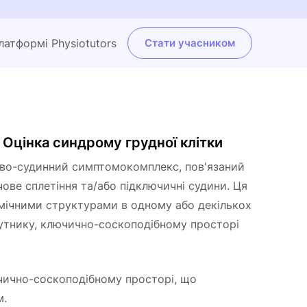
платформі Physiotutors
Стати учасником
| Оцінка синдрому грудної клітки
ово-судинний симптомокомплекс, пов'язаний
ове сплетіння та/або підключичні судини. Ця
мічними структурами в одному або декількох
кутнику, ключично-соскоподібному просторі
чично-соскоподібному просторі, що
м.