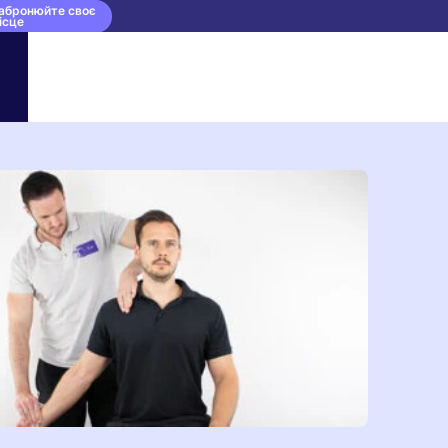
абронюйте своє
ісце