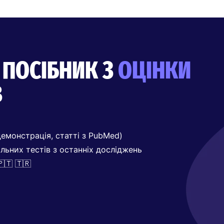
 ПОСІБНИК З
ОЦІНКИ
В
емонстрація, статті з PubMed)
альних тестів з останніх досліджень
🇹 🇹🇷