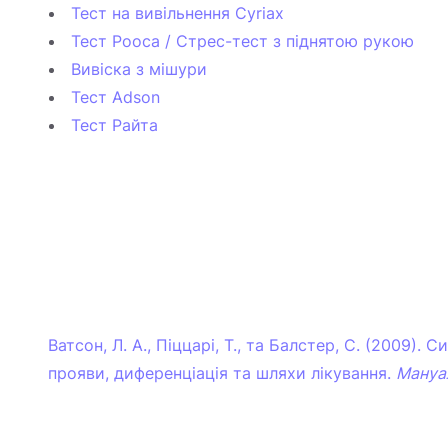
Тест на вивільнення Cyriax
Тест Рооса / Стрес-тест з піднятою рукою
Вивіска з мішури
Тест Adson
Тест Райта
Ватсон, Л. А., Піццарі, Т., та Балстер, С. (2009). 
прояви, диференціація та шляхи лікування.
Мануа