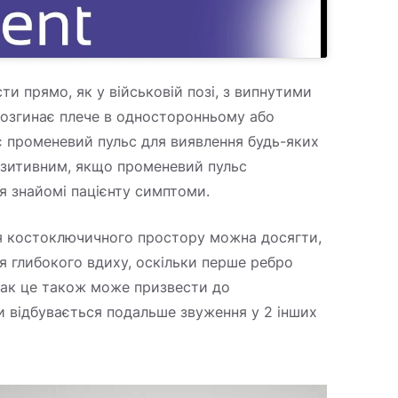
ти прямо, як у військовій позі, з випнутими
розгинає плече в односторонньому або
є променевий пульс для виявлення будь-яких
позитивним, якщо променевий пульс
я знайомі пацієнту симптоми.
я костоключичного простору можна досягти,
я глибокого вдиху, оскільки перше ребро
днак це також може призвести до
и відбувається подальше звуження у 2 інших