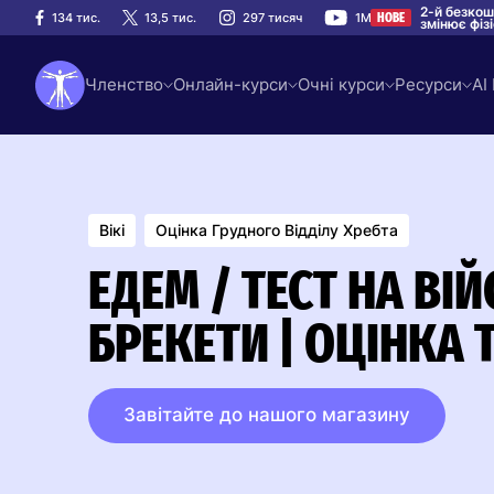
2-й безкош
134 тис.
13,5 тис.
297 тисяч
1M
НОВЕ
змінює фіз
Членство
Онлайн-курси
Очні курси
Ресурси
AI
Вікі
Оцінка Грудного Відділу Хребта
ЕДЕМ / ТЕСТ НА ВІ
БРЕКЕТИ | ОЦІНКА 
Завітайте до нашого магазину