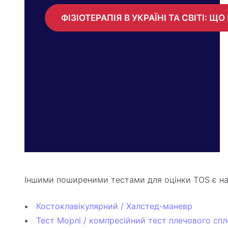
ФІЗІОТЕРАПІЯ В УКРАЇНІ ТА СВІТІ:
Іншими поширеними тестами для оцінки TOS є на
Костоклавікулярний / Халстед-маневр
Тест Морлі / компресійний тест плечового спл