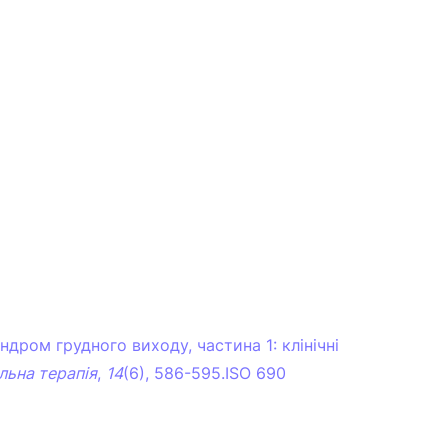
Синдром грудного виходу, частина 1: клінічні
льна терапія
,
14
(6), 586-595.ISO 690