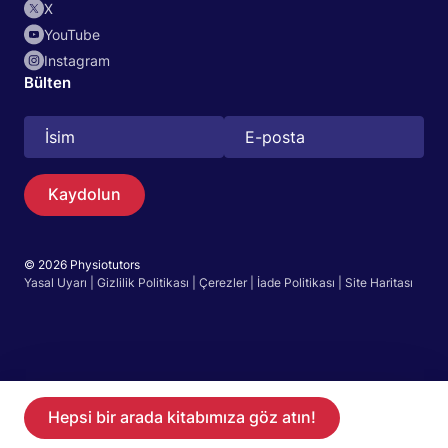
X
YouTube
Instagram
Bülten
Kaydolun
© 2026 Physiotutors
Arama
Yasal Uyarı
|
Gizlilik Politikası
|
Çerezler
|
İade Politikası
|
Site Haritası
Türkçe
Uygulamaya git Uygulamaya git
Uygulamamızda 14 günlük ücretsiz deneme başlatın.
Hepsi bir arada kitabımıza göz atın!
Üye olun