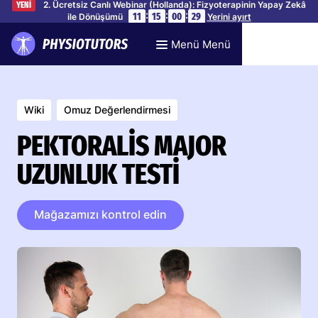
2. Ücretsiz Canlı Webinar (Hollanda): Fizyoterapinin Yapay Zekâ
YENİ
:
:
:
11
15
00
28
ile Dönüşümü
Yerini ayırt
Menü Menü
Wiki
Omuz Değerlendirmesi
PEKTORALIS MAJOR
UZUNLUK TESTI
Mağazamızı kontrol edin