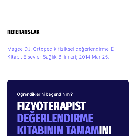
REFERANSLAR
Magee DJ. Ortopedik fiziksel değerlendirme-E-
Kitabı. Elsevier Sağlık Bilimleri; 2014 Mar 25.
Öğrendiklerini beğendin mi?
FIZYOTERAPIST
DEĞERLENDIRME
KITABININ TAMAM
INI