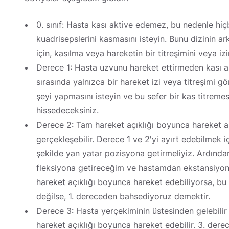
0. sınıf: Hasta kası aktive edemez, bu nedenle hi
kuadrisepslerini kasmasını isteyin. Bunu dizinin ar
için, kasılma veya hareketin bir titreşimini veya
Derece 1: Hasta uzvunu hareket ettirmeden kası ak
sırasında yalnızca bir hareket izi veya titreşimi gö
şeyi yapmasını isteyin ve bu sefer bir kas titreme
hissedeceksiniz.
Derece 2: Tam hareket açıklığı boyunca hareket an
gerçekleşebilir. Derece 1 ve 2'yi ayırt edebilmek 
şekilde yan yatar pozisyona getirmeliyiz. Ardınd
fleksiyona getireceğim ve hastamdan ekstansiyo
hareket açıklığı boyunca hareket edebiliyorsa, bu
değilse, 1. dereceden bahsediyoruz demektir.
Derece 3: Hasta yerçekiminin üstesinden gelebil
hareket açıklığı boyunca hareket edebilir. 3. dere