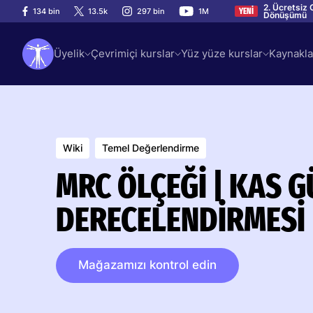
2. Ücretsiz 
134 bin
13.5k
297 bin
1M
YENİ
Dönüşümü
Üyelik
Çevrimiçi kurslar
Yüz yüze kurslar
Kaynakla
Wiki
Temel Değerlendirme
MRC ÖLÇEĞI | KAS 
DERECELENDIRMESI |
Mağazamızı kontrol edin