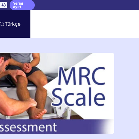
Yerini
42
ayırt
Türkçe