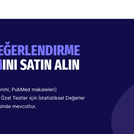
EĞERLENDIRME
M
INI SATIN ALIN
erimi, PubMed makaleleri)
zel Testler için İstatistiksel Değerler
sinde mevcuttur.