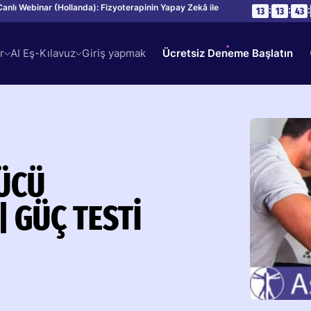
Canlı Webinar (Hollanda): Fizyoterapinin Yapay Zekâ ile
:
:
:
13
13
43
r
AI Eş-Kılavuz
Giriş yapmak
Ücretsiz Deneme Başlatın
GÜCÜ
 GÜÇ TESTI