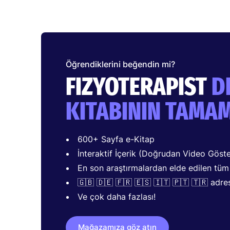
Öğrendiklerini beğendin mi?
FIZYOTERAPIST
D
KITABININ TAMA
600+ Sayfa e-Kitap
İnteraktif İçerik (Doğrudan Video Göst
En son araştırmalardan elde edilen tüm Ö
🇬🇧 🇩🇪 🇫🇷 🇪🇸 🇮🇹 🇵🇹 🇹🇷 adre
Ve çok daha fazlası!
Mağazamıza göz atın