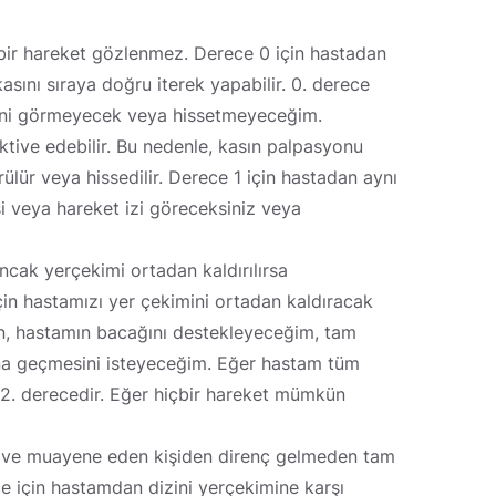
çbir hareket gözlenmez. Derece 0 için hastadan
kasını sıraya doğru iterek yapabilir. 0. derece
 izini görmeyecek veya hissetmeyeceğim.
tive edebilir. Bu nedenle, kasın palpasyonu
rülür veya hissedilir. Derece 1 için hastadan aynı
si veya hareket izi göreceksiniz veya
cak yerçekimi ortadan kaldırılırsa
için hastamızı yer çekimini ortadan kaldıracak
an, hastamın bacağını destekleyeceğim, tam
na geçmesini isteyeceğim. Eğer hastam tüm
 2. derecedir. Eğer hiçbir hareket mümkün
ir ve muayene eden kişiden direnç gelmeden tam
ce için hastamdan dizini yerçekimine karşı