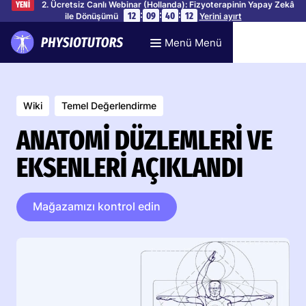
2. Ücretsiz Canlı Webinar (Hollanda): Fizyoterapinin Yapay Zekâ
YENİ
:
:
:
12
09
40
11
ile Dönüşümü
Yerini ayırt
Menü Menü
Wiki
Temel Değerlendirme
ANATOMI DÜZLEMLERI VE
EKSENLERI AÇIKLANDI
Mağazamızı kontrol edin