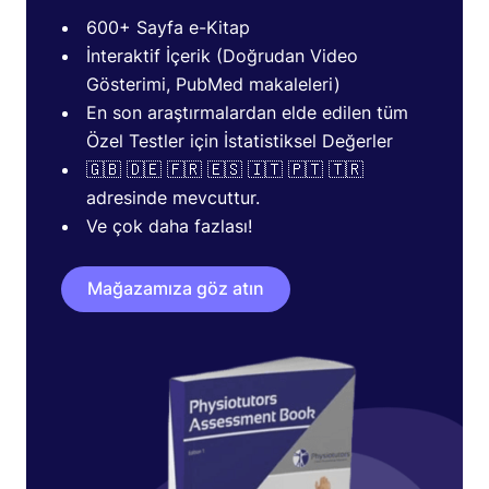
600+ Sayfa e-Kitap
İnteraktif İçerik (Doğrudan Video
Gösterimi, PubMed makaleleri)
En son araştırmalardan elde edilen tüm
Özel Testler için İstatistiksel Değerler
🇬🇧 🇩🇪 🇫🇷 🇪🇸 🇮🇹 🇵🇹 🇹🇷
adresinde mevcuttur.
Ve çok daha fazlası!
Mağazamıza göz atın