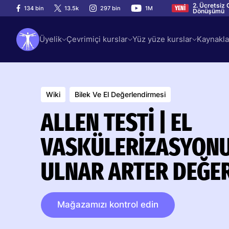
2. Ücretsiz 
134 bin
13.5k
297 bin
1M
YENİ
Dönüşümü
Üyelik
Çevrimiçi kurslar
Yüz yüze kurslar
Kaynakla
Wiki
Bilek Ve El Değerlendirmesi
ALLEN TESTI | EL
VASKÜLERIZASYONU 
ULNAR ARTER DEĞE
Mağazamızı kontrol edin