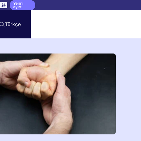
Yerini
23
ayırt
Türkçe