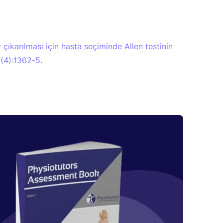
çıkarılması için hasta seçiminde Allen testinin
0(4):1362-5.