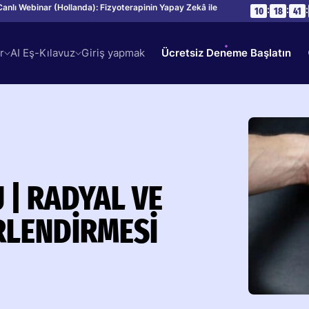
Canlı Webinar (Hollanda): Fizyoterapinin Yapay Zekâ ile
:
:
:
10
18
41
r
AI Eş-Kılavuz
Giriş yapmak
Ücretsiz Deneme Başlatın
| RADYAL VE
RLENDIRMESI