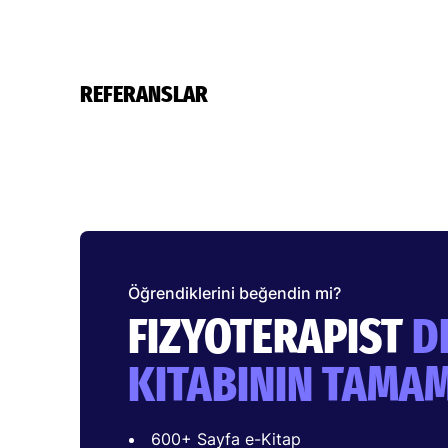
REFERANSLAR
Öğrendiklerini beğendin mi?
FIZYOTERAPIST
D
KITABININ TAMA
600+ Sayfa e-Kitap