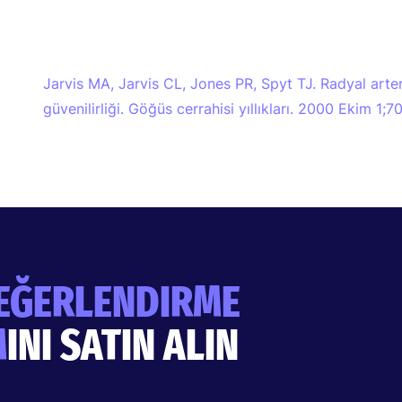
Jarvis MA, Jarvis CL, Jones PR, Spyt TJ. Radyal arter 
güvenilirliği. Göğüs cerrahisi yıllıkları. 2000 Ekim 1;7
EĞERLENDIRME
M
INI SATIN ALIN