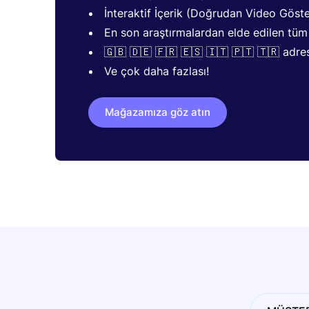
İnteraktif İçerik (Doğrudan Video Göst
En son araştırmalardan elde edilen tüm Ö
🇬🇧 🇩🇪 🇫🇷 🇪🇸 🇮🇹 🇵🇹 🇹🇷 adre
Ve çok daha fazlası!
Mağazamıza göz atın