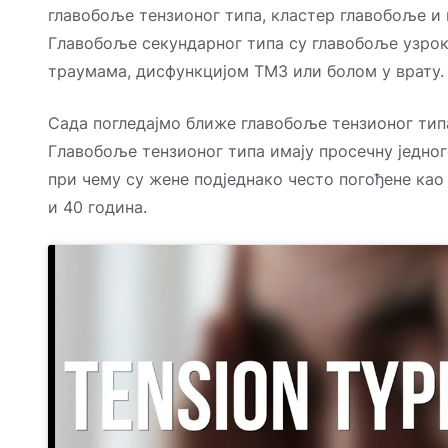
главобоље тензионог типа, кластер главобоље и
Главобоље секундарног типа су главобоље узро
траумама, дисфункцијом ТМЗ или болом у врату.
Сада погледајмо ближе главобоље тензионог типа
Главобоље тензионог типа имају просечну једно
при чему су жене подједнако често погођене ка
и 40 година.