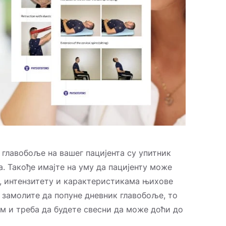
 главобоље на вашег пацијента су упитник
. Такође имајте на уму да пацијенту може
у, интензитету и карактеристикама њихове
 замолите да попуне дневник главобоље, то
 и треба да будете свесни да може доћи до