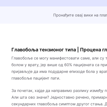
Пронађите овај вики на пл
Главобоља тензионог типа | Процена г
Главобоље се могу манифестовати саме, али су 
болом у врату, јер више од 60% пацијената са п
пријављује да има подударне епизоде ​​бола у вра
главобоље пацијент пати.
За почетак, хајде да направимо разлику између 
Али шта ово значи? Једноставно речено, примарне
секундарних главобоља симптом другог стања.
Д