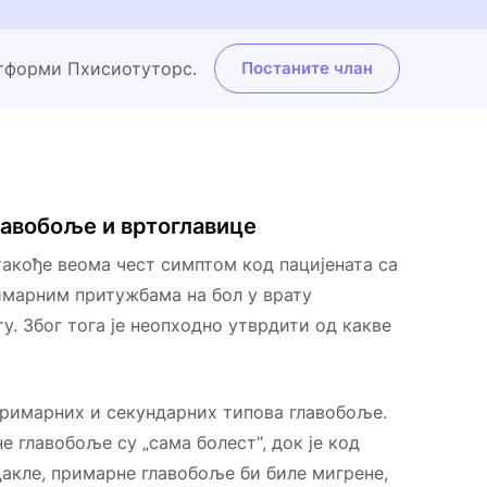
атформи Пхисиотуторс.
Постаните члан
лавобоље и вртоглавице
такође веома чест симптом код пацијената са
римарним притужбама на бол у врату
ту. Због тога је неопходно утврдити од какве
примарних и секундарних типова главобоље.
 главобоље су „сама болест“, док је код
акле, примарне главобоље би биле мигрене,