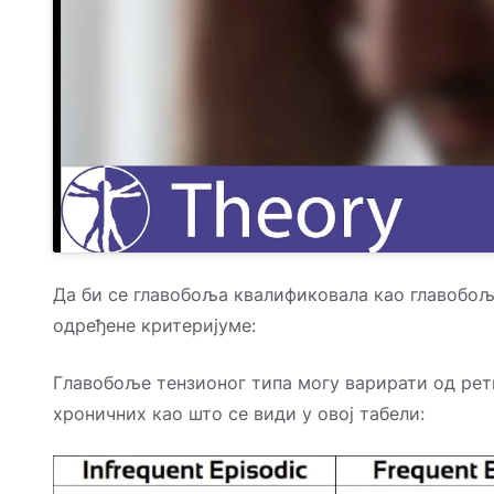
Да би се главобоља квалификовала као главобољ
одређене критеријуме:
Главобоље тензионог типа могу варирати од рет
хроничних као што се види у овој табели: