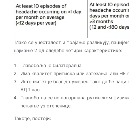
Иако се учесталост и трајање разликују, пацијен
најмање 2 од следеће четири карактеристике:
Главобоља је билатерална
Има квалитет притиска или затезања, али НЕ 
Интензитет је благ до умерен тако да ће паци
АДЛ као
Главобоља се не погоршава рутинском физичк
пењање уз степенице.
Такође, постоји: