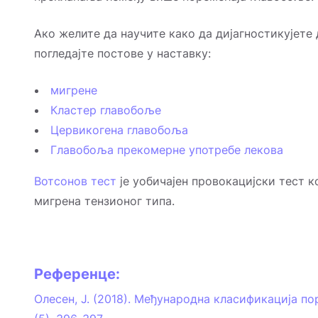
Ако желите да научите како да дијагностикујете
погледајте постове у наставку:
мигрене
Кластер главобоље
Цервикогена главобоља
Главобоља прекомерне употребе лекова
Вотсонов тест
је уобичајен провокацијски тест к
мигрена тензионог типа.
Референце:
Олесен, Ј. (2018). Међународна класификација п