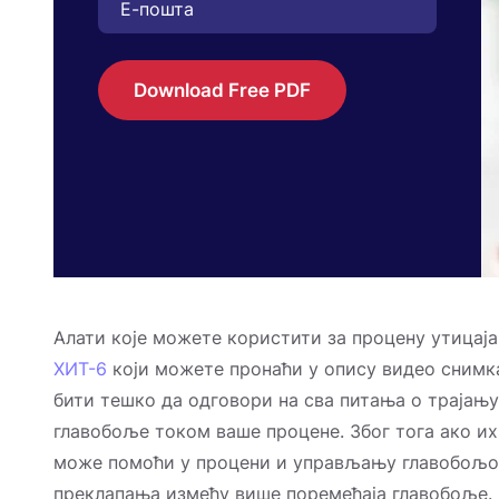
Download Free PDF
Алати које можете користити за процену утицаја
ХИТ-6
који можете пронаћи у опису видео снимка
бити тешко да одговори на сва питања о трајањ
главобоље током ваше процене. Због тога ако их
може помоћи у процени и управљању главобољом
преклапања између више поремећаја главобоље.