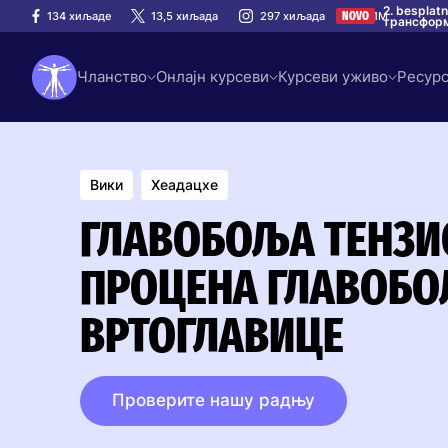
2. besplat
134 хиљаде
13,5 хиљада
297 хиљада
1M
NOVO
трансформ
Чланство
Онлајн курсеви
Курсеви уживо
Ресур
Вики
Хеадацхе
ГЛАВОБОЉА ТЕНЗИО
ПРОЦЕНА ГЛАВОБО
ВРТОГЛАВИЦЕ
Проверите нашу радњу