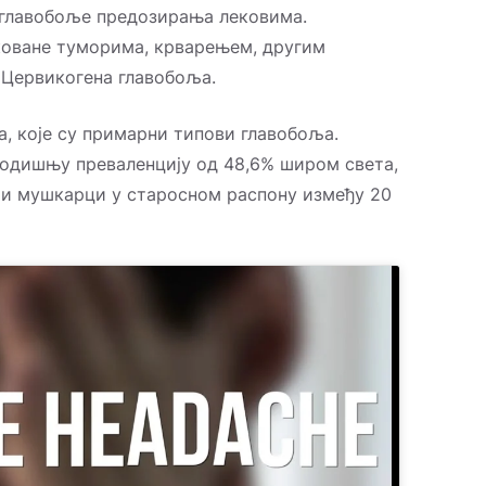
 главобоље предозирања лековима.
коване туморима, крварењем, другим
 Цервикогена главобоља.
, које су примарни типови главобоља.
годишњу преваленцију од 48,6% широм света,
о и мушкарци у старосном распону између 20