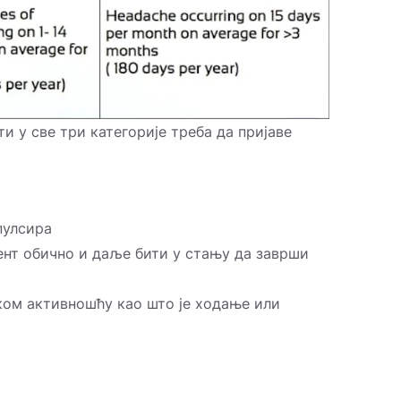
ти у све три категорије треба да пријаве
пулсира
јент обично и даље бити у стању да заврши
ом активношћу као што је ходање или