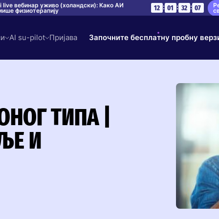
Р
ni live вебинар уживо (холандски): Како АИ
:
:
:
12
01
32
06
с
ише физиотерапију
си
AI su-pilot
Пријава
Започните бесплатну пробну верз
НОГ ТИПА |
ЉЕ И