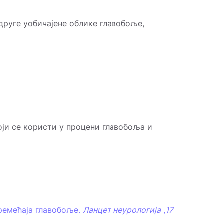
 друге уобичајене облике главобоље,
оји се користи у процени главобоља и
оремећаја главобоље.
Ланцет неурологија
,
17