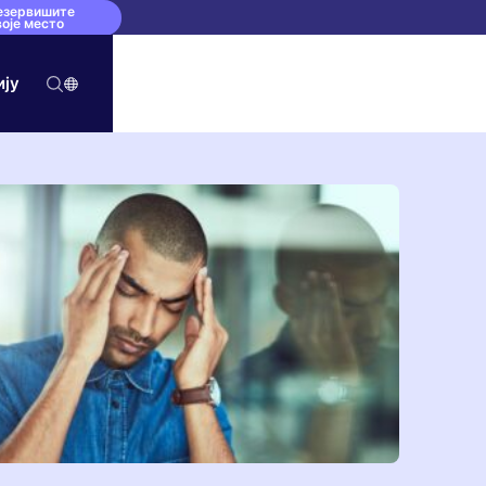
езервишите
воје место
ију