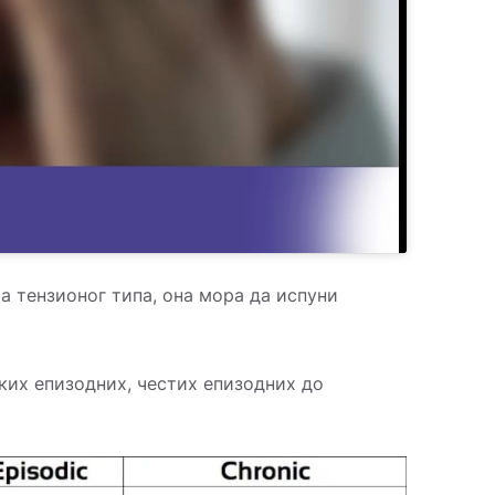
а тензионог типа, она мора да испуни
ких епизодних, честих епизодних до