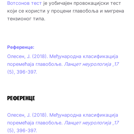
Вотсонов тест
је уобичајен провокацијски тест
који се користи у процени главобоља и мигрена
тензионог типа.
Референце:
Олесен, Ј. (2018). Међународна класификација
поремећаја главобоље.
Ланцет неурологија
,
17
(5), 396-397.
РЕФЕРЕНЦЕ
Олесен, Ј. (2018). Међународна класификација
поремећаја главобоље.
Ланцет неурологија
,
17
(5), 396-397.