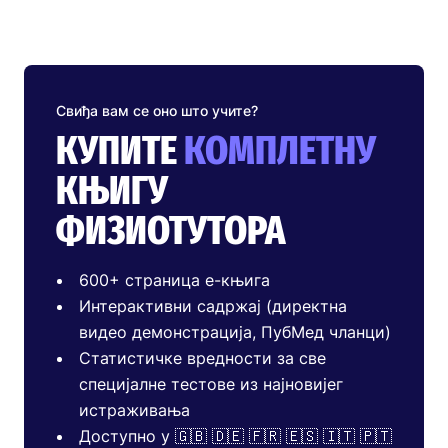
Свиђа вам се оно што учите?
КУПИТЕ
КОМПЛЕТНУ
КЊИГУ
ФИЗИОТУТОРА
600+ страница е-књига
Интерактивни садржај (директна
видео демонстрација, ПубМед чланци)
Статистичке вредности за све
специјалне тестове из најновијег
истраживања
Доступно у 🇬🇧 🇩🇪 🇫🇷 🇪🇸 🇮🇹 🇵🇹