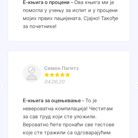
Е-књига о процени
Ова књига ми је
помогла у учењу за испит и у процени
мојих првих пацијената. Сјајно! Такође
за почетнике!
Симон Пагитз
04.06.20
Е-књига за оцењивање
То је
невероватна компилација! Честитам
за сав труд који сте уложили.
Вероватно ћете пронаћи све тестове
које сте тражили са одговарајућим