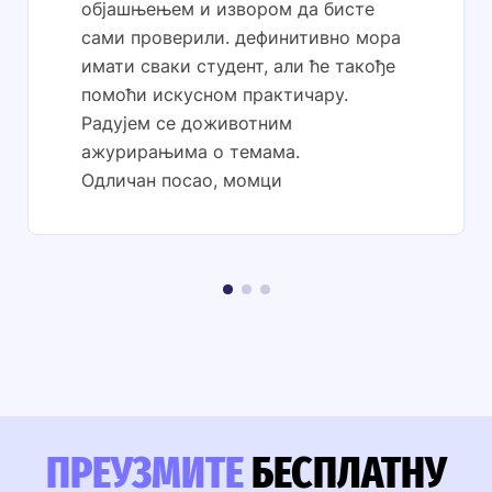
објашњењем и извором да бисте
сами проверили. дефинитивно мора
имати сваки студент, али ће такође
помоћи искусном практичару.
Радујем се доживотним
ажурирањима о темама.
Одличан посао, момци
ПРЕУЗМИТЕ
БЕСПЛАТНУ