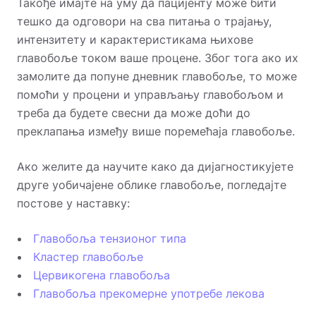
Такође имајте на уму да пацијенту може бити
тешко да одговори на сва питања о трајању,
интензитету и карактеристикама њихове
главобоље током ваше процене. Због тога ако их
замолите да попуне дневник главобоље, то може
помоћи у процени и управљању главобољом и
треба да будете свесни да може доћи до
преклапања између више поремећаја главобоље.
Ако желите да научите како да дијагностикујете
друге уобичајене облике главобоље, погледајте
постове у наставку:
Главобоља тензионог типа
Кластер главобоље
Цервикогена главобоља
Главобоља прекомерне употребе лекова