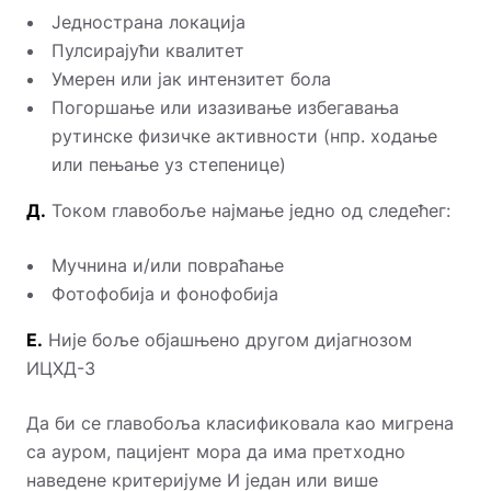
Једнострана локација
Пулсирајући квалитет
Умерен или јак интензитет бола
Погоршање или изазивање избегавања
рутинске физичке активности (нпр. ходање
или пењање уз степенице)
Д.
Током главобоље најмање једно од следећег:
Мучнина и/или повраћање
Фотофобија и фонофобија
Е.
Није боље објашњено другом дијагнозом
ИЦХД-3
Да би се главобоља класификовала као мигрена
са ауром, пацијент мора да има претходно
наведене критеријуме И један или више