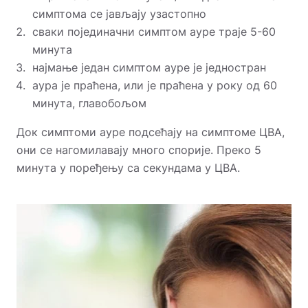
симптома се јављају узастопно
сваки појединачни симптом ауре траје 5-60
минута
најмање један симптом ауре је једностран
аура је праћена, или је праћена у року од 60
минута, главобољом
Док симптоми ауре подсећају на симптоме ЦВА,
они се нагомилавају много спорије. Преко 5
минута у поређењу са секундама у ЦВА.