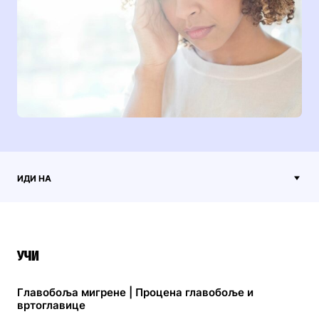
ИДИ НА
УЧИ
Главобоља мигрене | Процена главобоље и
вртоглавице