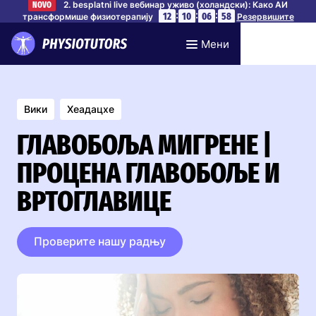
2. besplatni live вебинар уживо (холандски): Како АИ
NOVO
:
:
:
12
10
06
58
трансформише физиотерапију
Резервишите
своје место
Мени
Вики
Хеадацхе
ГЛАВОБОЉА МИГРЕНЕ |
ПРОЦЕНА ГЛАВОБОЉЕ И
ВРТОГЛАВИЦЕ
Проверите нашу радњу