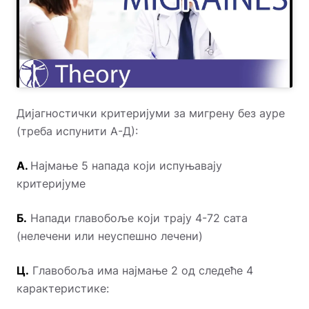
Дијагностички критеријуми за мигрену без ауре
(треба испунити А-Д):
А.
Најмање 5 напада који испуњавају
критеријуме
Б.
Напади главобоље који трају 4-72 сата
(нелечени или неуспешно лечени)
Ц.
Главобоља има најмање 2 од следеће 4
карактеристике: