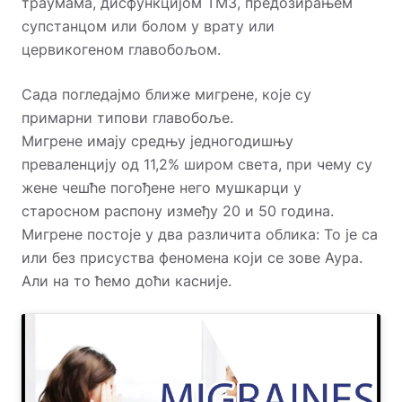
траумама, дисфункцијом ТМЗ, предозирањем
супстанцом или болом у врату или
цервикогеном главобољом.
Сада погледајмо ближе мигрене, које су
примарни типови главобоље.
Мигрене имају средњу једногодишњу
преваленцију од 11,2% широм света, при чему су
жене чешће погођене него мушкарци у
старосном распону између 20 и 50 година.
Мигрене постоје у два различита облика: То је са
или без присуства феномена који се зове Аура.
Али на то ћемо доћи касније.