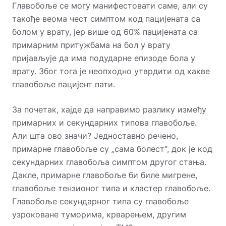
Главобоље се могу манифестовати саме, али су
такође веома чест симптом код пацијената са
болом у врату, јер више од 60% пацијената са
примарним притужбама на бол у врату
пријављује да има подударне епизоде ​​бола у
врату. Због тога је неопходно утврдити од какве
главобоље пацијент пати.
За почетак, хајде да направимо разлику између
примарних и секундарних типова главобоље.
Али шта ово значи? Једноставно речено,
примарне главобоље су „сама болест“, док је код
секундарних главобоља симптом другог стања.
Дакле, примарне главобоље би биле мигрене,
главобоље тензионог типа и кластер главобоље.
Главобоље секундарног типа су главобоље
узроковане туморима, крварењем, другим