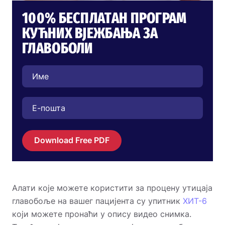
100% БЕСПЛАТАН ПРОГРАМ
КУЋНИХ ВЈЕЖБАЊА ЗА
ГЛАВОБОЛИ
Download Free PDF
Алати које можете користити за процену утицаја
главобоље на вашег пацијента су упитник
ХИТ-6
који можете пронаћи у опису видео снимка.