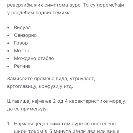
реверзибилних симптома ауре. То су поремећаји
у следећим подсистемима:
Висуал
Сензорно
Говор
Мотор
Мождано стабло
Ретина
Замислите промене вида, утрнулост,
вртоглавицу, конфузију итд.
Штавише, најмање 2 од 4 карактеристике морају
да се примењују:
Најмање један симптом ауре се постепено
шири током ≥ 5 минута и/или два или
више