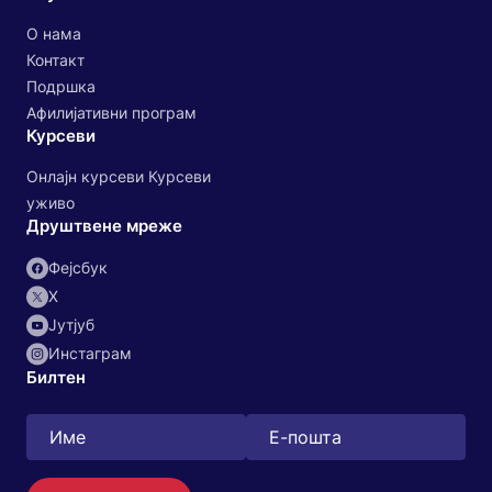
О нама
Контакт
Подршка
Афилијативни програм
Курсеви
Онлајн курсеви Курсеви
уживо
Друштвене мреже
Фејсбук
X
Јутјуб
Инстаграм
Билтен