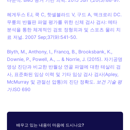
헤게두스 EJ, 쿡 C, 핫셀블라드 V, 구드 A, 맥크로리 DC.
무릎의 반월판 파열 평가를 위한 신체 검사 검사: 메타
분석을 통한 체계적인 검토 정형외과 및 스포츠 물리 치
료 저널. 2007 Sep;37(9):541-50.
Blyth, M., Anthony, I., Francq, B., Brooksbank, K.,
Downie, P., Powell, A., ... & Norrie, J. (2015). 자기공명
영상 진단과 비교한 반월상 연골 파열에 대한 테살리 검
사, 표준화된 임상 이력 및 기타 임상 검사 검사(Apley,
McMurray 및 관절선 압통)의 진단 정확도.
보건 기술 평
가
.ISO 690
배우고 있는 내용이 마음에 드시나요?