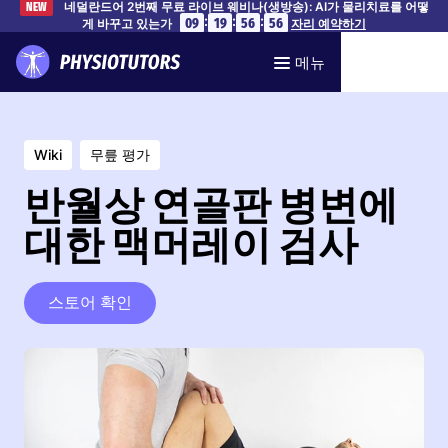
네덜란드어 2번째 무료 라이브 웨비나(생방송): AI가 물리치료를 어떻
NEW
:
:
:
09
19
56
55
게 바꾸고 있는가
자리 예약하기
메뉴
Wiki
무릎 평가
반월상 연골판 병변에
대한 맥머레이 검사
스토어 확인