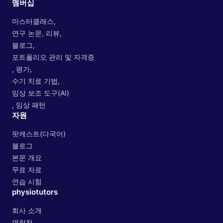
멤버십
마스터클래스,
연구 논문, 리뷰,
블로그,
포트폴리오 관리 및 자격증
, 평가,
수기 치료 기법,
임상 보조 도구(AI)
, 임상 패턴
자원
팟캐스트(다국어)
블로그
본문 개요
무료 자료
연습 시험
physiotutors
회사 소개
연락처