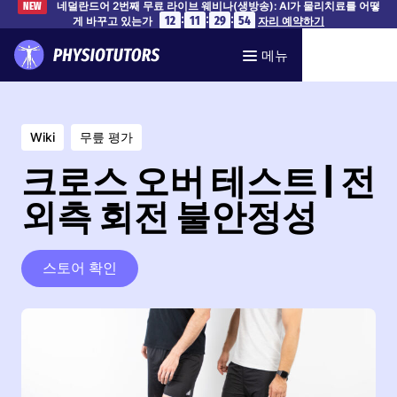
네덜란드어 2번째 무료 라이브 웨비나(생방송): AI가 물리치료를 어떻
NEW
:
:
:
12
11
29
53
게 바꾸고 있는가
자리 예약하기
메뉴
Wiki
무릎 평가
크로스 오버 테스트 | 전
외측 회전 불안정성
스토어 확인