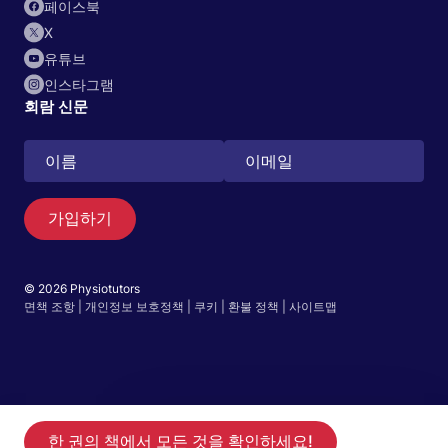
페이스북
X
유튜브
인스타그램
회람 신문
가입하기
© 2026 Physiotutors
검색
면책 조항
|
개인정보 보호정책
|
쿠키
|
환불 정책
|
사이트맵
EN
앱으로 이동
앱에서 14일 무료 체험을 시작하세요
한 권의 책에서 모든 것을 확인하세요!
회원 가입하기