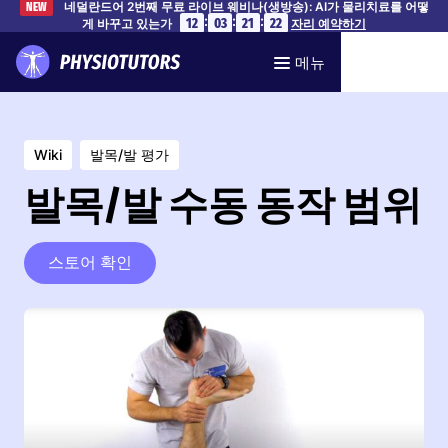
네덜란드어 2번째 무료 라이브 웨비나(생방송): AI가 물리치료를 어떻
NEW
:
:
:
12
03
21
21
게 바꾸고 있는가
자리 예약하기
메뉴
Wiki
발목/발 평가
발목/발 수동 동작 범위
스토어 확인