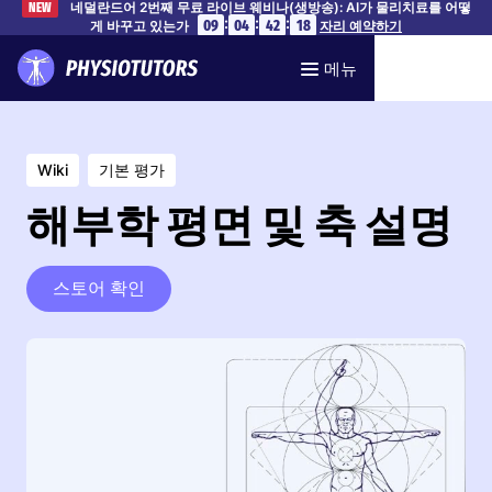
네덜란드어 2번째 무료 라이브 웨비나(생방송): AI가 물리치료를 어떻
NEW
:
:
:
09
04
42
17
게 바꾸고 있는가
자리 예약하기
메뉴
Wiki
기본 평가
해부학 평면 및 축 설명
스토어 확인