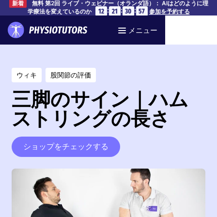
無料 第2回 ライブ・ウェビナー（オランダ語）： AIはどのように理
新着
:
:
:
12
21
30
57
学療法を変えているのか
参加を予約する
メニュー
ウィキ
股関節の評価
三脚のサイン｜ハム
ストリングの長さ
ショップをチェックする