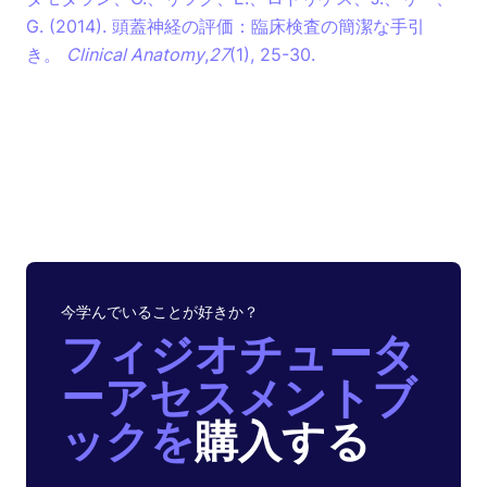
G. (2014). 頭蓋神経の評価：臨床検査の簡潔な手引
き。
Clinical Anatomy
,
27
(1), 25-30.
今学んでいることが好きか？
フィジオチュータ
ーアセスメントブ
ックを
購入する