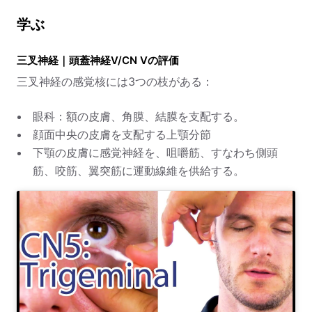
学ぶ
三叉神経｜頭蓋神経V/CN Vの評価
三叉神経の感覚核には3つの枝がある：
眼科：額の皮膚、角膜、結膜を支配する。
顔面中央の皮膚を支配する上顎分節
下顎の皮膚に感覚神経を、咀嚼筋、すなわち側頭
筋、咬筋、翼突筋に運動線維を供給する。