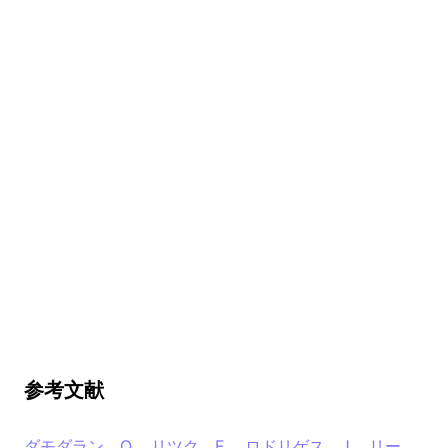
参考文献
ダモダラン、O.、リツク、E.、ロドリゲス、J.、リー、