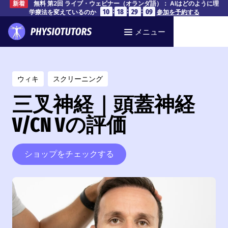
無料 第2回 ライブ・ウェビナー（オランダ語）： AIはどのように理
新着
:
:
:
10
18
29
08
学療法を変えているのか
参加を予約する
メニュー
ウィキ
スクリーニング
三叉神経｜頭蓋神経
V/CN Vの評価
ショップをチェックする