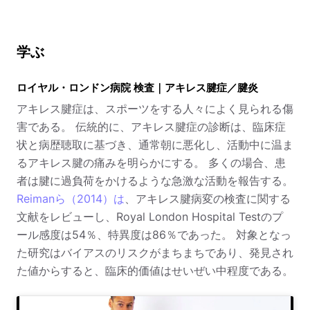
学ぶ
ロイヤル・ロンドン病院 検査｜アキレス腱症／腱炎
アキレス腱症は、スポーツをする人々によく見られる傷
害である。 伝統的に、アキレス腱症の診断は、臨床症
状と病歴聴取に基づき、通常朝に悪化し、活動中に温ま
るアキレス腱の痛みを明らかにする。 多くの場合、患
者は腱に過負荷をかけるような急激な活動を報告する。
Reimanら（2014）は
、アキレス腱病変の検査に関する
文献をレビューし、Royal London Hospital Testのプ
ール感度は54％、特異度は86％であった。 対象となっ
た研究はバイアスのリスクがまちまちであり、発見され
た値からすると、臨床的価値はせいぜい中程度である。