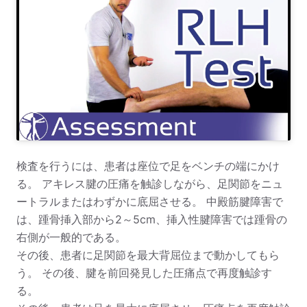
検査を行うには、患者は座位で足をベンチの端にかけ
る。 アキレス腱の圧痛を触診しながら、足関節をニュ
ートラルまたはわずかに底屈させる。 中殿筋腱障害で
は、踵骨挿入部から2～5cm、挿入性腱障害では踵骨の
右側が一般的である。
その後、患者に足関節を最大背屈位まで動かしてもら
う。 その後、腱を前回発見した圧痛点で再度触診す
る。