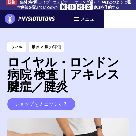
無料 第2回 ライブ・ウェビナー（オランダ語）： AIはどのように理
新着
:
:
:
10
18
45
26
学療法を変えているのか
参加を予約する
メニュー
ウィキ
足首と足の評価
ロイヤル・ロンドン
病院 検査｜アキレス
腱症／腱炎
ショップをチェックする