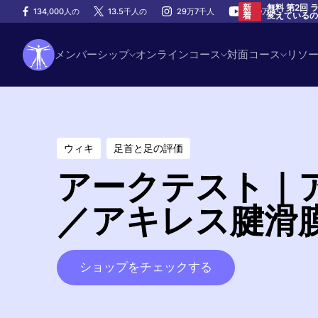
無料 第2回
新
134,000人の
13.5千人の
29万7千人
100万人
変えている
着
メンバーシップ
オンラインコース
対面コース
リソ
ウィキ
足首と足の評価
アークテスト｜
／アキレス腱滑
ショップをチェックする