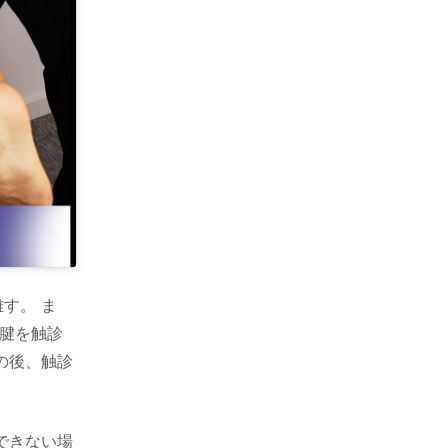
す。 ま
ス腱を触診
の後、触診
できない場