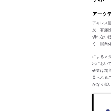
アーク
アキレス
炎、有痛
切れない
く、腱自
によるメ
出において
研究は超
見られる
かなり低