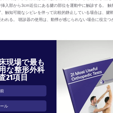
骨挿入部から3cm近位にある腱の部位を運動中に触診する。 触
ず、触知可能なシビレを伴って比較的静止している場合は、腱
疑われる。 聴診器の使用は、動悸が感じられない場合に役立つ
床現場で最も
用な整形外科
査21項目