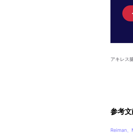
アキレス
参考文
Reiman、