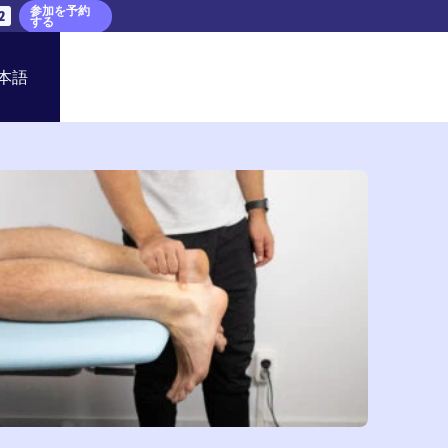
参加を予約
1
する
本語