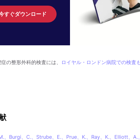
今すぐダウンロード
腱症の整形外科的検査には、
ロイヤル・ロンドン病院での検査
献
M.、Burgi、C.、Strube、E.、Prue、K.、Ray、K.、Elliott、A.