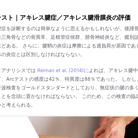
テスト｜アキレス腱症／アキレス腱滑膜炎の評価
腱症を診断するのは簡単なように思えるかもしれないが、後踵
性三角骨などの骨異常、足根管症候群、腓骨神経炎など、鑑別
ほどある。 さらに、腱鞘の炎症は摩擦による過負荷が原因であ
体の炎症とは区別しなければならない。
タアナリシスでは
Reiman et al. (2014)に
よれば、アキレス腱中
、Arcテストの感度は42％、特異度は88％であった。 しか
音波検査をゴールドスタンダードとしており、無症状の腱の多
ことを念頭に置かなければならない。 このため、この検査の臨
いと考えられる。