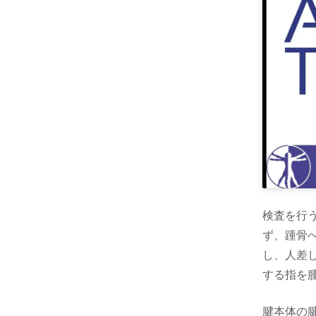
検査を行
ず、踵骨
し、人差
する指を
腱本体の