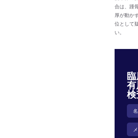
合は、踵
厚が動か
位として
い。
臨
有
検