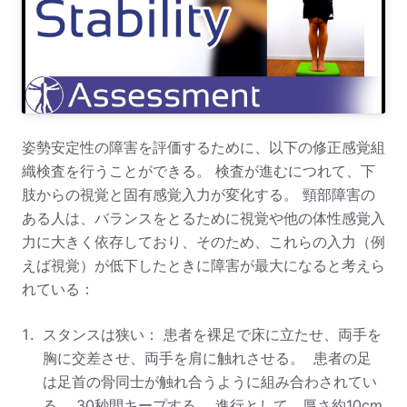
姿勢安定性の障害を評価するために、以下の修正感覚組
織検査を行うことができる。 検査が進むにつれて、下
肢からの視覚と固有感覚入力が変化する。 頸部障害の
ある人は、バランスをとるために視覚や他の体性感覚入
力に大きく依存しており、そのため、これらの入力（例
えば視覚）が低下したときに障害が最大になると考えら
れている：
スタンスは狭い： 患者を裸足で床に立たせ、両手を
胸に交差させ、両手を肩に触れさせる。 患者の足
は足首の骨同士が触れ合うように組み合わされてい
る。 30秒間キープする。 進行として、厚さ約10cm