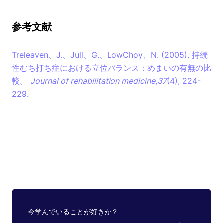
参考文献
Treleaven、J.、Jull、G.、LowChoy、N. (2005). 持続
性むち打ち症における立位バランス：めまいの有無の比
較。
Journal of rehabilitation medicine
,
37
(4), 224-
229.
今学んでいることが好きか？