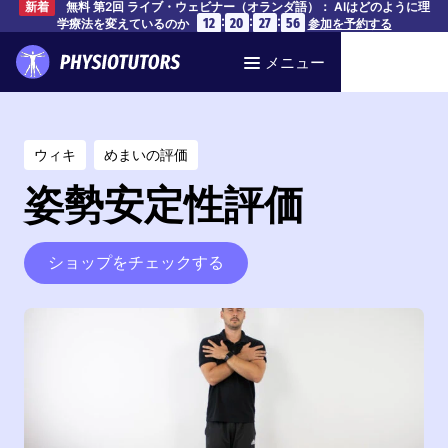
無料 第2回 ライブ・ウェビナー（オランダ語）： AIはどのように理
新着
:
:
:
12
20
27
56
学療法を変えているのか
参加を予約する
メニュー
ウィキ
めまいの評価
姿勢安定性評価
ショップをチェックする