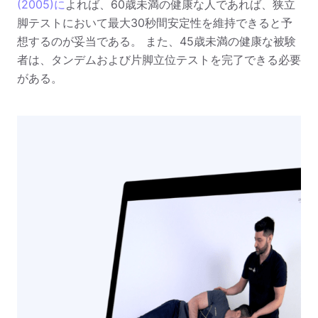
(2005)に
よれば、60歳未満の健康な人であれば、狭立
脚テストにおいて最大30秒間安定性を維持できると予
想するのが妥当である。 また、45歳未満の健康な被験
者は、タンデムおよび片脚立位テストを完了できる必要
がある。