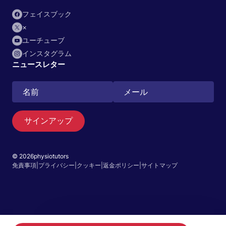
フェイスブック
×
ユーチューブ
インスタグラム
ニュースレター
サインアップ
© 2026physiotutors
検索
免責事項
|
プライバシー
|
クッキー
|
返金ポリシー
|
サイトマップ
日本語
アプリへ移動