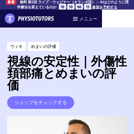
無料 第2回 ライブ・ウェビナー（オランダ語）： AIはどのように理
新着
:
:
:
10
10
06
12
学療法を変えているのか
参加を予約する
メニュー
ウィキ
めまいの評価
視線の安定性｜外傷性
頚部痛とめまいの評
価
ショップをチェックする