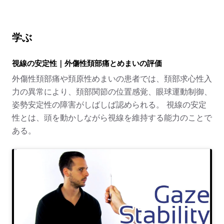
学ぶ
視線の安定性｜外傷性頚部痛とめまいの評価
外傷性頚部痛や頚原性めまいの患者では、頚部求心性入
力の異常により、頚部関節の位置感覚、眼球運動制御、
姿勢安定性の障害がしばしば認められる。
視線の安定
性とは、頭を動かしながら視線を維持する能力のことで
ある。