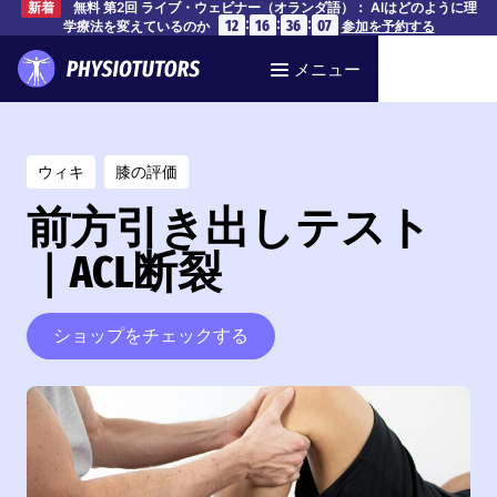
無料 第2回 ライブ・ウェビナー（オランダ語）： AIはどのように理
新着
:
:
:
12
16
36
07
学療法を変えているのか
参加を予約する
メニュー
ウィキ
膝の評価
前方引き出しテスト
｜ACL断裂
ショップをチェックする