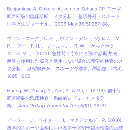
Benjaminse A, Gokeler A, van der Schans CP. 前十字
靭帯断裂の臨床診断：メタ分析。 整形外科・スポーツ
理学療法ジャーナル。 2006 May;36(5):267-88.
ヴァン・エック、C. F. 、ヴァン・デン・ベケロム、M.
P. 、フー、F. H. 、プールマン、R. W. 、ケルクホフ
ス、G. M. 。 (2013). 急性前十字靭帯断裂の診断方法：
麻酔を使用した場合と使用しない場合の理学的検査のメ
タ分析。
膝関節外科、スポーツ外傷学、関節鏡
、
21
(8),
1895-1903.
Huang, W., Zhang, Y., Yao, Z., & Ma, L. (2016). 前十字
靭帯断裂の臨床検査：系統的レビューとメタ分
析。
Acta Orthop Traumatol Turc
,
50
(1), 22-31.
ピーラー、J.、ライター、J.、マクドナルド、P. (2010).
集学的スポーツ医学における前十字靭帯臨床検査の正確