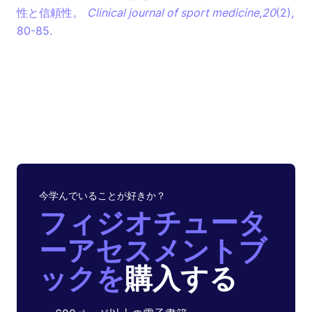
性と信頼性。
Clinical journal of sport medicine
,
20
(2),
80-85.
今学んでいることが好きか？
フィジオチュータ
ーアセスメントブ
ックを
購入する