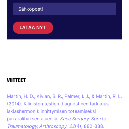
LATAA NYT
VIITTEET
Martin, H. D., Kivlan, B. R., Palmer, I. J., & Martin, R. L.
(2014). Kliinisten testien diagnostinen tarkkuus
iskiashermon kiinnittymisen toteamiseksi
pakaralihaksen alueella.
Knee Surgery, Sports
Traumatology, Arthroscopy
,
22
(4), 882-888.