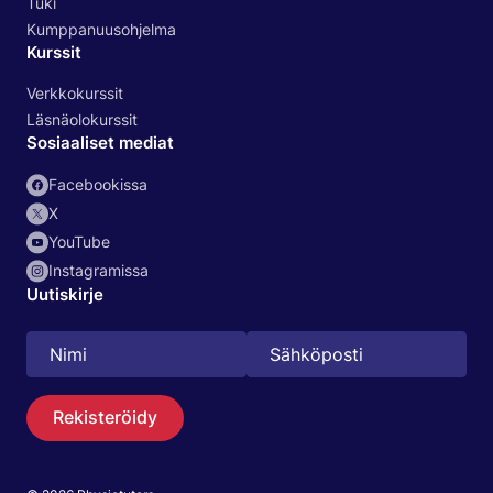
Tuki
Kumppanuusohjelma
Kurssit
Verkkokurssit
Läsnäolokurssit
Sosiaaliset mediat
Facebookissa
X
YouTube
Instagramissa
Uutiskirje
Rekisteröidy