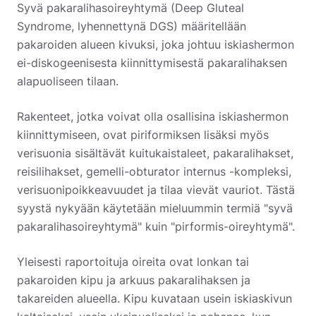
Syvä pakaralihasoireyhtymä (Deep Gluteal
Syndrome, lyhennettynä DGS) määritellään
pakaroiden alueen kivuksi, joka johtuu iskiashermon
ei-diskogeenisesta kiinnittymisestä pakaralihaksen
alapuoliseen tilaan.
Rakenteet, jotka voivat olla osallisina iskiashermon
kiinnittymiseen, ovat piriformiksen lisäksi myös
verisuonia sisältävät kuitukaistaleet, pakaralihakset,
reisilihakset, gemelli-obturator internus -kompleksi,
verisuonipoikkeavuudet ja tilaa vievät vauriot.
Tästä
syystä nykyään käytetään mieluummin termiä "syvä
pakaralihasoireyhtymä" kuin "pirformis-oireyhtymä".
Yleisesti raportoituja oireita ovat lonkan tai
pakaroiden kipu ja arkuus pakaralihaksen ja
takareiden alueella. Kipu kuvataan usein iskiaskivun