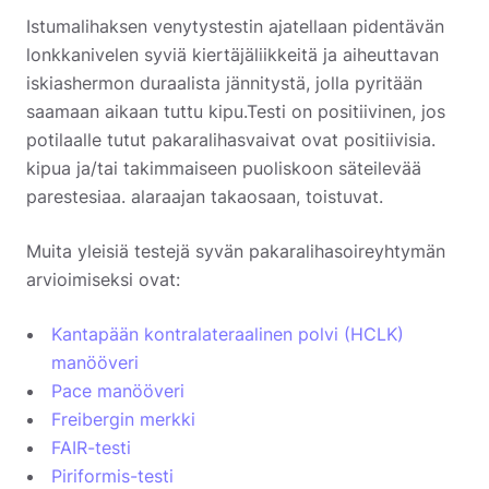
Istumalihaksen venytystestin ajatellaan pidentävän
lonkkanivelen syviä kiertäjäliikkeitä ja aiheuttavan
iskiashermon duraalista jännitystä, jolla pyritään
saamaan aikaan tuttu kipu.
Testi on positiivinen, jos
potilaalle tutut pakaralihasvaivat ovat positiivisia.
kipua ja/tai takimmaiseen puoliskoon säteilevää
parestesiaa.
alaraajan takaosaan, toistuvat.
Muita yleisiä testejä syvän pakaralihasoireyhtymän
arvioimiseksi ovat:
Kantapään kontralateraalinen polvi (HCLK)
manööveri
Pace manööveri
Freibergin merkki
FAIR-testi
Piriformis-testi