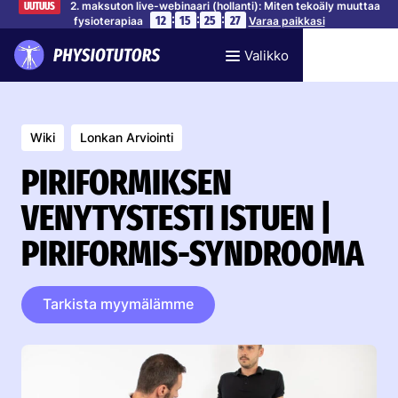
2. maksuton live-webinaari (hollanti): Miten tekoäly muuttaa
UUTUUS
:
:
:
12
15
25
26
fysioterapiaa
Varaa paikkasi
Valikko
Wiki
Lonkan Arviointi
PIRIFORMIKSEN
VENYTYSTESTI ISTUEN |
PIRIFORMIS-SYNDROOMA
Tarkista myymälämme