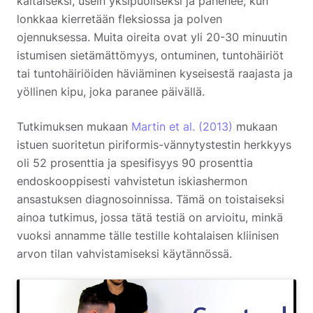
kaltaiseksi, usein yksipuoliseksi ja pahenee, kun
lonkkaa kierretään fleksiossa ja polven
ojennuksessa. Muita oireita ovat yli 20-30 minuutin
istumisen sietämättömyys, ontuminen, tuntohäiriöt
tai tuntohäiriöiden häviäminen kyseisestä raajasta ja
yöllinen kipu, joka paranee päivällä.
Tutkimuksen mukaan
Martin et al. (2013)
mukaan
istuen suoritetun piriformis-vännytystestin herkkyys
oli 52 prosenttia ja spesifisyys 90 prosenttia
endoskooppisesti vahvistetun iskiashermon
ansastuksen diagnosoinnissa. Tämä on toistaiseksi
ainoa tutkimus, jossa tätä testiä on arvioitu, minkä
vuoksi annamme tälle testille kohtalaisen kliinisen
arvon tilan vahvistamiseksi käytännössä.