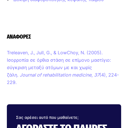
ΑΝΑΦΟΡΈΣ
Treleaven, J., Jull, G., & LowChoy, N. (2005).
Ισορροπία σε όρθια στάση σε επίμονο μαστίγιο:
σύγκριση μεταξύ ατόμων με και χωρίς
ζάλη.
Journal of rehabilitation medicine
,
37
(4), 224-
229.
Σας αρέσει αυτό που μαθαίνετε;