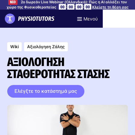
2ο δωρεάν Live Webinar (Ολλανδικά): Πώς η AI αλλάζει τον
ΝΕΟ
:
:
:
00
00
00
00
χώρο της Φυσικοθεραπείας
Κλείστε τη θέση σας
Μενού
Wiki
Αξιολόγηση Ζάλης
ΑΞΙΟΛΌΓΗΣΗ
ΣΤΑΘΕΡΌΤΗΤΑΣ ΣΤΆΣΗΣ
Ελέγξτε το κατάστημά μας