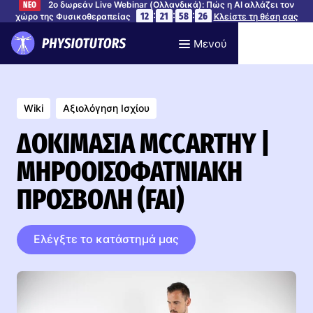
2ο δωρεάν Live Webinar (Ολλανδικά): Πώς η AI αλλάζει τον
ΝΕΟ
:
:
:
12
21
58
26
χώρο της Φυσικοθεραπείας
Κλείστε τη θέση σας
Μενού
Wiki
Αξιολόγηση Ισχίου
ΔΟΚΙΜΑΣΊΑ MCCARTHY |
ΜΗΡΟΟΙΣΟΦΑΤΝΙΑΚΉ
ΠΡΟΣΒΟΛΉ (FAI)
Ελέγξτε το κατάστημά μας