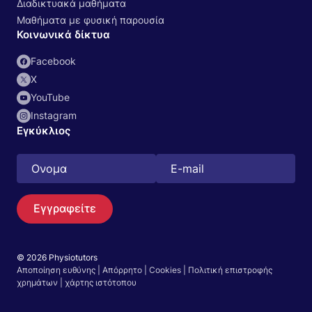
Διαδικτυακά μαθήματα
Μαθήματα με φυσική παρουσία
Κοινωνικά δίκτυα
Facebook
Χ
YouTube
Instagram
Εγκύκλιος
Εγγραφείτε
© 2026 Physiotutors
Αποποίηση ευθύνης
|
Απόρρητο
|
Cookies
|
Πολιτική επιστροφής
Αναζήτηση
χρημάτων
|
χάρτης ιστότοπου
Ελληνικά