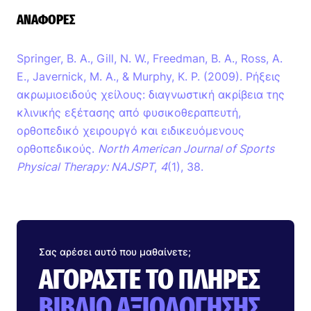
ΑΝΑΦΟΡΈΣ
Springer, B. A., Gill, N. W., Freedman, B. A., Ross, A.
E., Javernick, M. A., & Murphy, K. P. (2009). Ρήξεις
ακρωμιοειδούς χείλους: διαγνωστική ακρίβεια της
κλινικής εξέτασης από φυσικοθεραπευτή,
ορθοπεδικό χειρουργό και ειδικευόμενους
ορθοπεδικούς.
North American Journal of Sports
Physical Therapy: NAJSPT
,
4
(1), 38.
Σας αρέσει αυτό που μαθαίνετε;
ΑΓΟΡΆΣΤΕ ΤΟ ΠΛΉΡΕΣ
ΒΙΒΛΊΟ ΑΞΙΟΛΌΓΗΣΗΣ