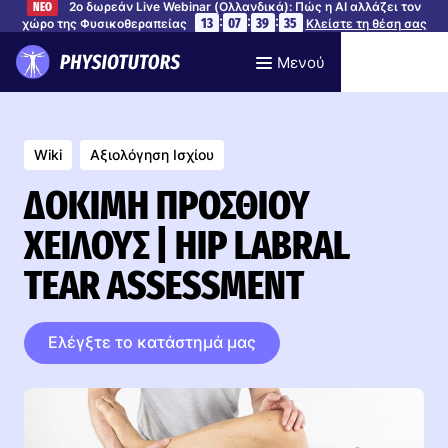
2ο δωρεάν Live Webinar (Ολλανδικά): Πώς η AI αλλάζει τον
ΝΕΟ
:
:
:
13
07
39
34
χώρο της Φυσικοθεραπείας
Κλείστε τη θέση σας
Μενού
Wiki
Αξιολόγηση Ισχίου
ΔΟΚΙΜΉ ΠΡΌΣΘΙΟΥ
ΧΕΊΛΟΥΣ | HIP LABRAL
TEAR ASSESSMENT
Ελέγξτε το κατάστημά μας