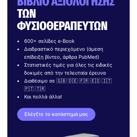
ΒΙΒΛΊΟ ΑΞΙΟΛΌΓΗΣΗΣ
ΤΩΝ
ΦΥΣΙΟΘΕΡΑΠΕΥΤΏΝ
600+ σελίδες e-Book
Διαδραστικό περιεχόμενο (άμεση
επίδειξη βίντεο, άρθρα PubMed)
Στατιστικές τιμές για όλες τις ειδικές
δοκιμές από την τελευταία έρευνα
Διαθέσιμο σε 🇬🇧 🇩🇪 🇫🇷 🇪🇸 🇮🇹
🇵🇹 🇹🇷
Και πολλά άλλα!
Ελέγξτε το κατάστημά μας