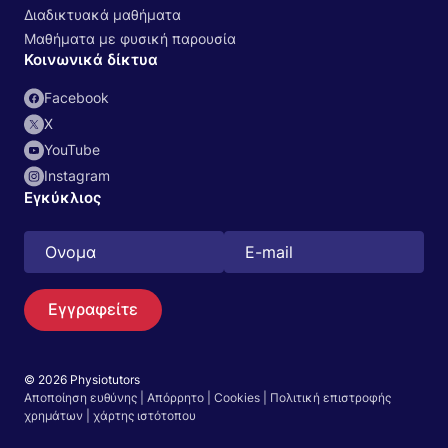
Διαδικτυακά μαθήματα
Μαθήματα με φυσική παρουσία
Κοινωνικά δίκτυα
Facebook
Χ
YouTube
Instagram
Εγκύκλιος
Εγγραφείτε
© 2026 Physiotutors
Αποποίηση ευθύνης
|
Απόρρητο
|
Cookies
|
Πολιτική επιστροφής
Αναζήτηση
χρημάτων
|
χάρτης ιστότοπου
Ελληνικά