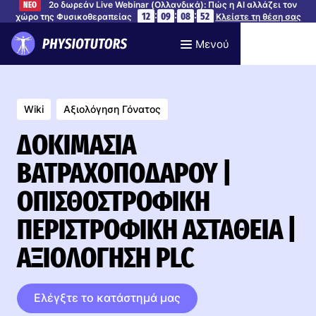
2ο δωρεάν Live Webinar (Ολλανδικά): Πώς η AI αλλάζει τον
ΝΕΟ
:
:
:
12
09
08
51
χώρο της Φυσικοθεραπείας
Κλείστε τη θέση σας
Μενού
Wiki
Αξιολόγηση Γόνατος
ΔΟΚΙΜΑΣΊΑ
ΒΑΤΡΑΧΟΠΌΔΑΡΟΥ |
ΟΠΙΣΘΟΣΤΡΟΦΙΚΉ
ΠΕΡΙΣΤΡΟΦΙΚΉ ΑΣΤΆΘΕΙΑ |
ΑΞΙΟΛΌΓΗΣΗ PLC
Ελέγξτε το κατάστημά μας