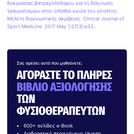
δοκιμασίας βατραχοπόδαρου για τη διάγνωση
τραυματισμών στην οπίσθια γωνία του γόνατος:
Μελέτη διαγνωστικής ακρίβειας. Clinical Journal of
Sport Medicine. 2017 May 1;27(3):e33.
Σας αρέσει αυτό που μαθαίνετε;
ΑΓΟΡΆΣΤΕ ΤΟ ΠΛΉΡΕΣ
ΒΙΒΛΊΟ ΑΞΙΟΛΌΓΗΣΗΣ
ΤΩΝ
ΦΥΣΙΟΘΕΡΑΠΕΥΤΏΝ
600+ σελίδες e-Book
Διαδραστικό περιεχόμενο (άμεση