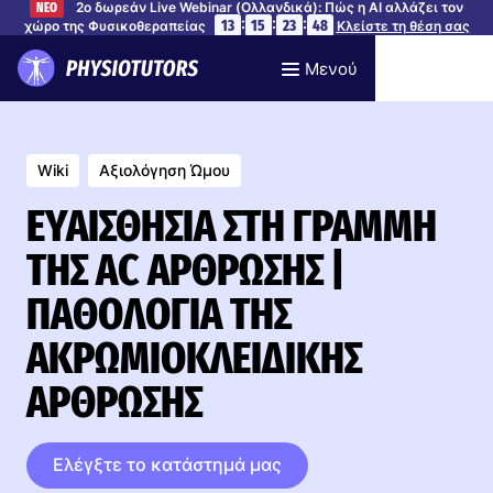
2ο δωρεάν Live Webinar (Ολλανδικά): Πώς η AI αλλάζει τον
ΝΕΟ
:
:
:
13
15
23
47
χώρο της Φυσικοθεραπείας
Κλείστε τη θέση σας
Μενού
Wiki
Αξιολόγηση Ώμου
ΕΥΑΙΣΘΗΣΊΑ ΣΤΗ ΓΡΑΜΜΉ
ΤΗΣ AC ΆΡΘΡΩΣΗΣ |
ΠΑΘΟΛΟΓΊΑ ΤΗΣ
ΑΚΡΩΜΙΟΚΛΕΙΔΙΚΉΣ
ΆΡΘΡΩΣΗΣ
Ελέγξτε το κατάστημά μας