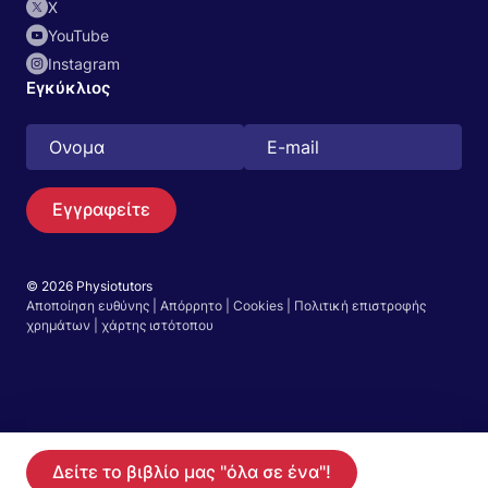
Χ
YouTube
Instagram
Εγκύκλιος
Εγγραφείτε
© 2026 Physiotutors
Αποποίηση ευθύνης
|
Απόρρητο
|
Cookies
|
Πολιτική επιστροφής
Αναζήτηση
χρημάτων
|
χάρτης ιστότοπου
Ελληνικά
Μεταβείτε στην εφαρμογή
Ξεκινήστε τη δωρεάν δοκιμή 14 ημερών στην
Δείτε το βιβλίο μας "όλα σε ένα"!
Γίνετε μέλος
εφαρμογή μας