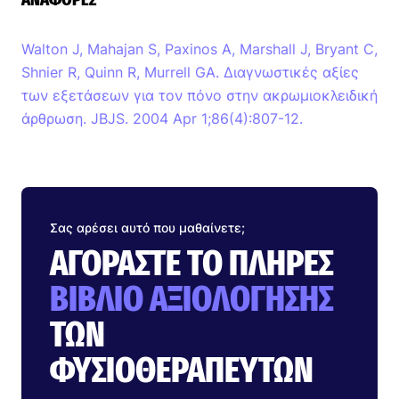
Walton J, Mahajan S, Paxinos A, Marshall J, Bryant C,
Shnier R, Quinn R, Murrell GA. Διαγνωστικές αξίες
των εξετάσεων για τον πόνο στην ακρωμιοκλειδική
άρθρωση. JBJS. 2004 Apr 1;86(4):807-12.
Σας αρέσει αυτό που μαθαίνετε;
ΑΓΟΡΆΣΤΕ ΤΟ ΠΛΉΡΕΣ
ΒΙΒΛΊΟ ΑΞΙΟΛΌΓΗΣΗΣ
ΤΩΝ
ΦΥΣΙΟΘΕΡΑΠΕΥΤΏΝ