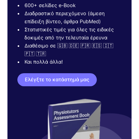
600+ σελίδες e-Book
Διαδραστικό περιεχόμενο (άμεση
επίδειξη βίντεο, άρθρα PubMed)
Στατιστικές τιμές για όλες τις ειδικές
δοκιμές από την τελευταία έρευνα
Διαθέσιμο σε 🇬🇧 🇩🇪 🇫🇷 🇪🇸 🇮🇹
🇵🇹 🇹🇷
Και πολλά άλλα!
Ελέγξτε το κατάστημά μας