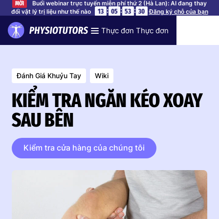
Buổi webinar trực tuyến miễn phí thứ 2 (Hà Lan): AI đang thay
MỚI
:
:
:
13
05
53
30
đổi vật lý trị liệu như thế nào
Đăng ký chỗ của bạn
Thực đơn Thực đơn
Đánh Giá Khuỷu Tay
Wiki
KIỂM TRA NGĂN KÉO XOAY
SAU BÊN
Kiểm tra cửa hàng của chúng tôi