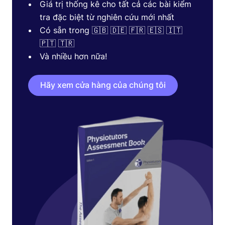
Giá trị thống kê cho tất cả các bài kiểm
tra đặc biệt từ nghiên cứu mới nhất
Có sẵn trong 🇬🇧 🇩🇪 🇫🇷 🇪🇸 🇮🇹
🇵🇹 🇹🇷
Và nhiều hơn nữa!
Hãy xem cửa hàng của chúng tôi