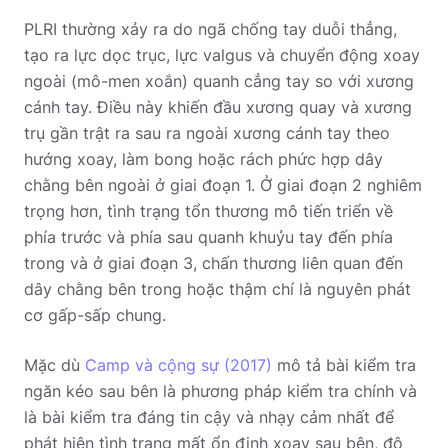
PLRI thường xảy ra do ngã chống tay duỗi thẳng,
tạo ra lực dọc trục, lực valgus và chuyển động xoay
ngoài (mô-men xoắn) quanh cẳng tay so với xương
cánh tay. Điều này khiến đầu xương quay và xương
trụ gần trật ra sau ra ngoài xương cánh tay theo
hướng xoay, làm bong hoặc rách phức hợp dây
chằng bên ngoài ở giai đoạn 1. Ở giai đoạn 2 nghiêm
trọng hơn, tình trạng tổn thương mô tiến triển về
phía trước và phía sau quanh khuỷu tay đến phía
trong và ở giai đoạn 3, chấn thương liên quan đến
dây chằng bên trong hoặc thậm chí là nguyên phát
cơ gấp-sấp chung.
Mặc dù
Camp và cộng sự (2017)
mô tả bài kiểm tra
ngăn kéo sau bên là phương pháp kiểm tra chính và
là bài kiểm tra đáng tin cậy và nhạy cảm nhất để
phát hiện tình trạng mất ổn định xoay sau bên, độ