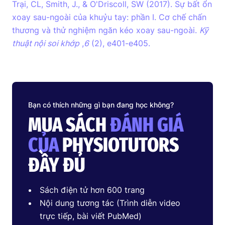
Trại, CL, Smith, J., & O'Driscoll, SW (2017). Sự bất ổn
xoay sau-ngoài của khuỷu tay: phần I. Cơ chế chấn
thương và thử nghiệm ngăn kéo xoay sau-ngoài.
Kỹ
thuật nội soi khớp
,
6
(2), e401-e405.
Bạn có thích những gì bạn đang học không?
MUA SÁCH
ĐÁNH GIÁ
CỦA
PHYSIOTUTORS
ĐẦY ĐỦ
Sách điện tử hơn 600 trang
Nội dung tương tác (Trình diễn video
trực tiếp, bài viết PubMed)