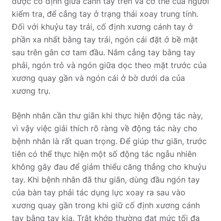
được cố định giữa cánh tay trên và cơ thể của người
kiểm tra, để cẳng tay ở trạng thái xoay trung tính.
Đối với khuỷu tay trái, cố định xương cánh tay ở
phần xa nhất bằng tay trái, ngón cái đặt ở bề mặt
sau trên gân cơ tam đầu. Nắm cẳng tay bằng tay
phải, ngón trỏ và ngón giữa dọc theo mặt trước của
xương quay gần và ngón cái ở bờ dưới da của
xương trụ.
Bệnh nhân cần thư giãn khi thực hiện động tác này,
vì vậy việc giải thích rõ ràng về động tác này cho
bệnh nhân là rất quan trọng. Để giúp thư giãn, trước
tiên có thể thực hiện một số động tác ngẫu nhiên
không gây đau để giảm thiểu căng thẳng cho khuỷu
tay. Khi bệnh nhân đã thư giãn, dùng đầu ngón tay
của bàn tay phải tác dụng lực xoay ra sau vào
xương quay gần trong khi giữ cố định xương cánh
tay bằng tay kia. Trật khớp thường đạt mức tối đa