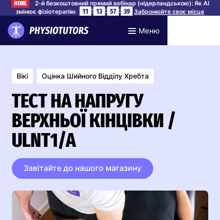
2-й безкоштовний прямий вебінар (нідерландською): Як AI
НОВЕ
:
:
:
11
13
57
38
змінює фізіотерапію
Забронюйте своє місце
Меню
Вікі
Оцінка Шийного Відділу Хребта
ТЕСТ НА НАПРУГУ
ВЕРХНЬОЇ КІНЦІВКИ /
ULNT1/A
Завітайте до нашого магазину