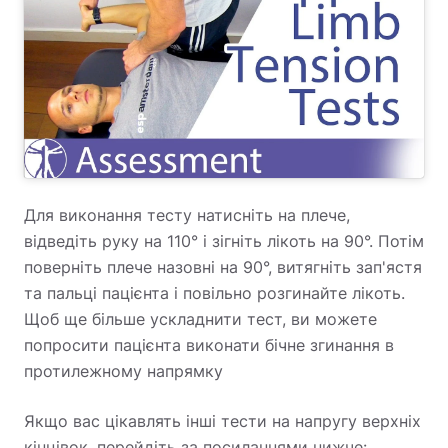
Для виконання тесту натисніть на плече,
відведіть руку на 110° і зігніть лікоть на 90°. Потім
поверніть плече назовні на 90°, витягніть зап'ястя
та пальці пацієнта і повільно розгинайте лікоть.
Щоб ще більше ускладнити тест, ви можете
попросити пацієнта виконати бічне згинання в
протилежному напрямку
Якщо вас цікавлять інші тести на напругу верхніх
кінцівок, перейдіть за посиланнями нижче: