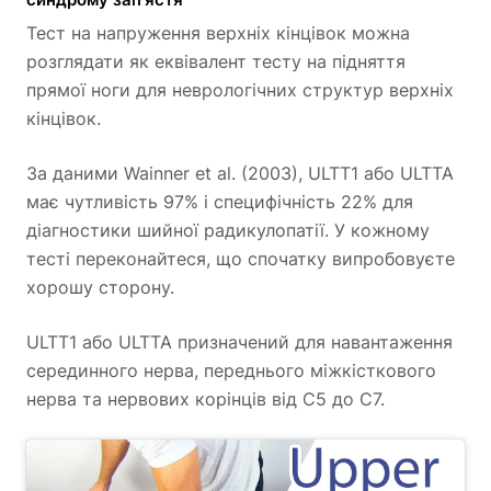
Тест на напруження верхніх кінцівок можна
розглядати як еквівалент тесту на підняття
прямої ноги для неврологічних структур верхніх
кінцівок.
За даними Wainner et al. (2003), ULTT1 або ULTTA
має чутливість 97% і специфічність 22% для
діагностики шийної радикулопатії. У кожному
тесті переконайтеся, що спочатку випробовуєте
хорошу сторону.
ULTT1 або ULTTA призначений для навантаження
серединного нерва, переднього міжкісткового
нерва та нервових корінців від C5 до C7.