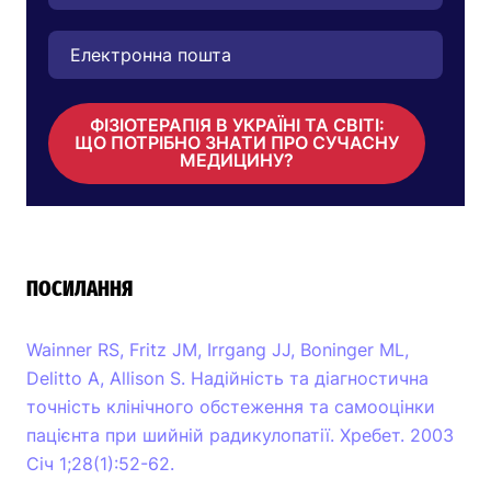
ФІЗІОТЕРАПІЯ В УКРАЇНІ ТА СВІТІ:
ЩО ПОТРІБНО ЗНАТИ ПРО СУЧАСНУ
МЕДИЦИНУ?
ПОСИЛАННЯ
Wainner RS, Fritz JM, Irrgang JJ, Boninger ML,
Delitto A, Allison S. Надійність та діагностична
точність клінічного обстеження та самооцінки
пацієнта при шийній радикулопатії. Хребет. 2003
Січ 1;28(1):52-62.