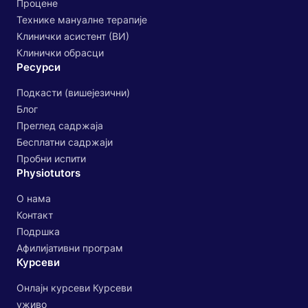
Процене
Технике мануалне терапије
Клинички асистент (ВИ)
Клинички обрасци
Ресурси
Подкасти (вишејезични)
Блог
Преглед садржаја
Бесплатни садржаји
Пробни испити
Physiotutors
О нама
Контакт
Подршка
Афилијативни програм
Курсеви
Онлајн курсеви Курсеви
уживо