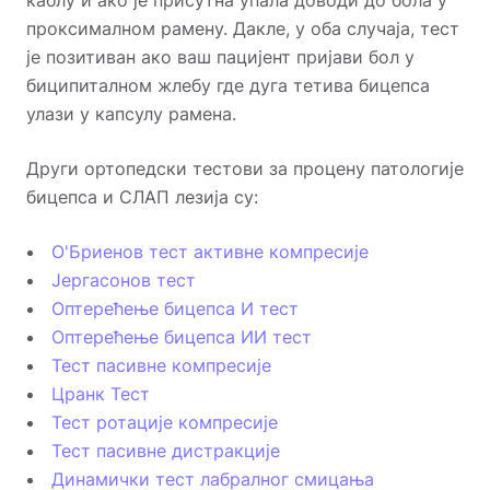
каблу и ако је присутна упала доводи до бола у
проксималном рамену. Дакле, у оба случаја, тест
је позитиван ако ваш пацијент пријави бол у
биципиталном жлебу где дуга тетива бицепса
улази у капсулу рамена.
Други ортопедски тестови за процену патологије
бицепса и СЛАП лезија су:
О'Бриенов тест активне компресије
Јергасонов тест
Оптерећење бицепса И тест
Оптерећење бицепса ИИ тест
Тест пасивне компресије
Цранк Тест
Тест ротације компресије
Тест пасивне дистракције
Динамички тест лабралног смицања