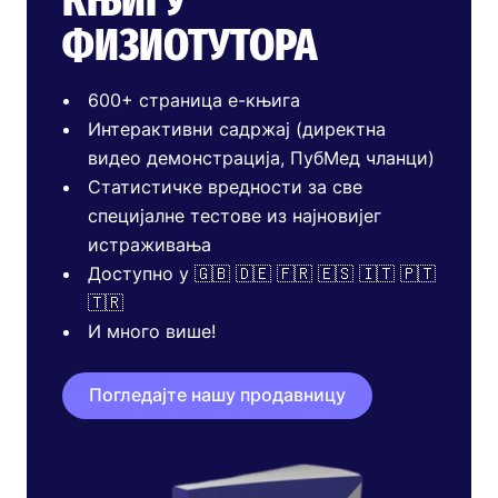
КЊИГУ
ФИЗИОТУТОРА
600+ страница е-књига
Интерактивни садржај (директна
видео демонстрација, ПубМед чланци)
Статистичке вредности за све
специјалне тестове из најновијег
истраживања
Доступно у 🇬🇧 🇩🇪 🇫🇷 🇪🇸 🇮🇹 🇵🇹
🇹🇷
И много више!
Погледајте нашу продавницу