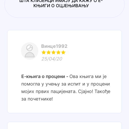
ШТА КЛИЈЕНЦИ ИМАЈУ ДА КАЖУ О Е-
КЊИГИ О ОЦЈЕЊИВАЊУ
Винце1992
25/04/20
Е-књига о процени
Ова књига ми је
помогла у учењу за испит и у процени
мојих првих пацијената. Сјајно! Такође
за почетнике!