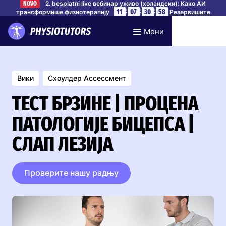
2. besplatni live вебинар уживо (холандски): Како АИ
NOVO
:
:
:
11
07
30
57
трансформише физиотерапију
Резервишите
своје место
Мени
Вики
Схоулдер Ассессмент
ТЕСТ БРЗИНЕ | ПРОЦЕНА
ПАТОЛОГИЈЕ БИЦЕПСА |
СЛАП ЛЕЗИЈА
Проверите нашу радњу