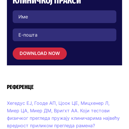
КЛИНИЧКОЈ ПРАКСИ
DOWNLOAD NOW
РЕФЕРЕНЦЕ
Хегедус ЕЈ, Гооде АП, Цоок ЦЕ, Мицхенер Л,
Миер ЦА, Миер ДМ, Вригхт АА. Који тестови
физичког прегледа пружају клиничарима највећу
вредност приликом прегледа рамена?