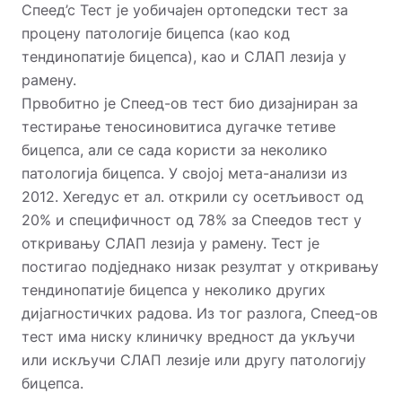
Спеед’с Тест је уобичајен ортопедски тест за
процену патологије бицепса (као код
тендинопатије бицепса), као и СЛАП лезија у
рамену.
Првобитно је Спеед-ов тест био дизајниран за
тестирање теносиновитиса дугачке тетиве
бицепса, али се сада користи за неколико
патологија бицепса. У својој мета-анализи из
2012. Хегедус ет ал. открили су осетљивост од
20% и специфичност од 78% за Спеедов тест у
откривању СЛАП лезија у рамену. Тест је
постигао подједнако низак резултат у откривању
тендинопатије бицепса у неколико других
дијагностичких радова. Из тог разлога, Спеед-ов
тест има ниску клиничку вредност да укључи
или искључи СЛАП лезије или другу патологију
бицепса.