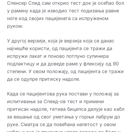
Спенсер Спид сам открио тест док је осећао бол
у рамену када је изводио тест подизања равне
ноге код својих пацијената са испруженом
руком.
У другој верзији, која је верзија која се данас
најчешће користи, од пацијента се тражи да
испружи лакат и поново потпуно супинира
подлактицу и да доведе раме у флексију од 90
степени. У овом положају, од пацијента се тражи
да се одупре притиску надоле.
Када се пацијентова рука постави у положај за
испитивање за Спеед-ов тест и примени
притисак надоле, тетива бицепса делује као кабл
за вешање од свог уметања у горњи лабрум до
руке. Сматра се да повећана напетост у овом