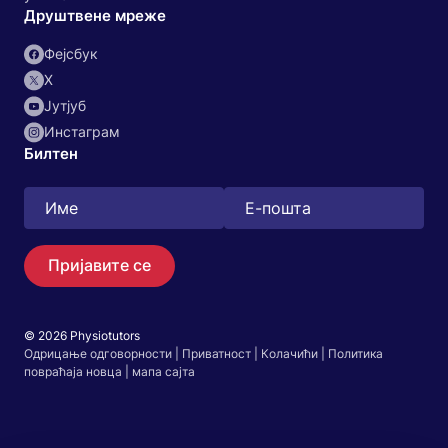
Друштвене мреже
Фејсбук
X
Јутјуб
Инстаграм
Билтен
Пријавите се
© 2026 Physiotutors
Pretraga
Одрицање одговорности
|
Приватност
|
Колачићи
|
Политика
EN
повраћаја новца
|
мапа сајта
Идите на апликацију