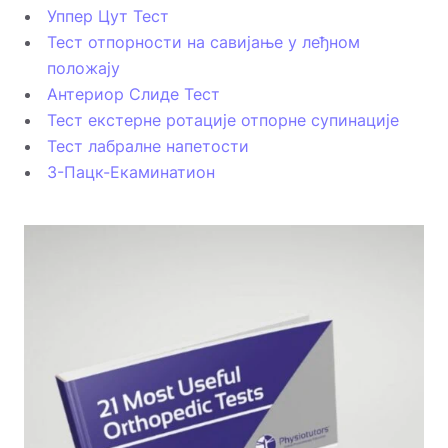
Уппер Цут Тест
Тест отпорности на савијање у леђном
положају
Антериор Слиде Тест
Тест екстерне ротације отпорне супинације
Тест лабралне напетости
3-Пацк-Екаминатион