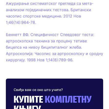
Ажурирање систематског прегледа са мета-
анализом појединачних тестова. Британски
часопис спортске медицине. 2012 Нов
1;46(14):964-78.
Беннетт ВФ. Специфичност Спеедовог теста:
артроскопска техника за процену тетиве
бицепса на нивоу биципиталног жлеба.
Артроскопија: Часопис за артроскопску и сродну
хирургију. 1998 Нов 1;14(8):789-96.
Свиђа вам се оно што учите?
КУПИТЕ
КОМПЛЕТНУ