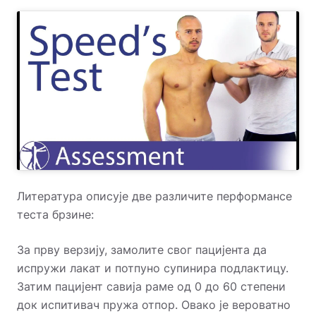
Литература описује две различите перформансе
теста брзине:
За прву верзију, замолите свог пацијента да
испружи лакат и потпуно супинира подлактицу.
Затим пацијент савија раме од 0 до 60 степени
док испитивач пружа отпор. Овако је вероватно