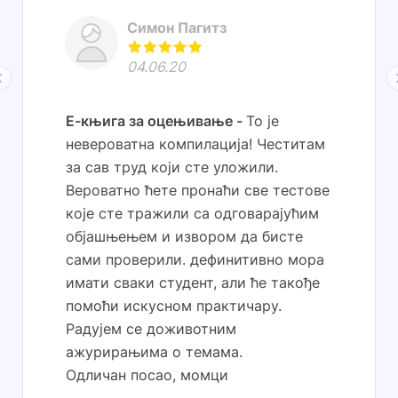
Симон Пагитз
04.06.20
Е-књига за оцењивање
То је
невероватна компилација! Честитам
за сав труд који сте уложили.
Вероватно ћете пронаћи све тестове
које сте тражили са одговарајућим
објашњењем и извором да бисте
сами проверили. дефинитивно мора
имати сваки студент, али ће такође
помоћи искусном практичару.
Радујем се доживотним
ажурирањима о темама.
Одличан посао, момци