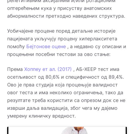
репетитивним аксијалним и/или ротационим
оптерећењем кука у присуству анатомских
абнормалности претходно наведених структура.
Уобичајене процене поред детаљне историје
пацијената укључују процену хиперлакситета
помоћу
Бејтонове оцене
, а недавно су описани и
процењени посебни тестови за ово стање:
Према
Хоппеу ет ал. (2017)
, АБ-ХЕЕР тест има
осетљивост од 80,6% и специфичност од 89,4%.
Ово је прва студија која процењује валидност
овог теста и има неколико ограничења, тако да
резултате треба користити са опрезом док се не
изврши даља валидација, због чега му дајемо
умерену клиничку вредност.