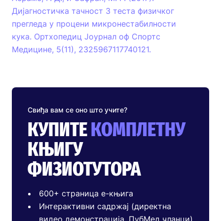
Дијагностичка тачност 3 теста физичког
прегледа у процени микронестабилности
кука. Ортхопедиц Јоурнал оф Спортс
Медицине, 5(11), 2325967117740121.
Свиђа вам се оно што учите?
КУПИТЕ
КОМПЛЕТНУ
КЊИГУ
ФИЗИОТУТОРА
600+ страница е-књига
Интерактивни садржај (директна
видео демонстрација, ПубМед чланци)