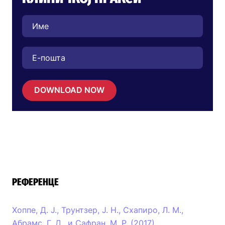
DOWNLOAD NOW
РЕФЕРЕНЦЕ
Хоппе, Д. Ј., Трунтзер, Ј. Н., Схапиро, Л. М.,
Абрамс, Г. Д., и Сафран, М. Р. (2017).