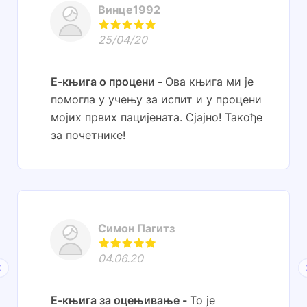
Винце1992
25/04/20
Е-књига о процени
Ова књига ми је
помогла у учењу за испит и у процени
мојих првих пацијената. Сјајно! Такође
за почетнике!
Симон Пагитз
04.06.20
Е-књига за оцењивање
То је