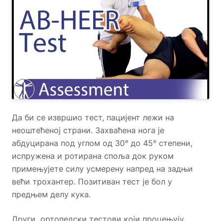
Да би се извршио тест, пацијент лежи на
неоштећеној страни. Захваћена нога је
абдуцирана под углом од 30° до 45° степени,
испружена и ротирана споља док руком
примењујете силу усмерену напред на задњи
већи трохантер. Позитиван тест је бол у
предњем делу кука.
Други ортопедски тестови који процењују