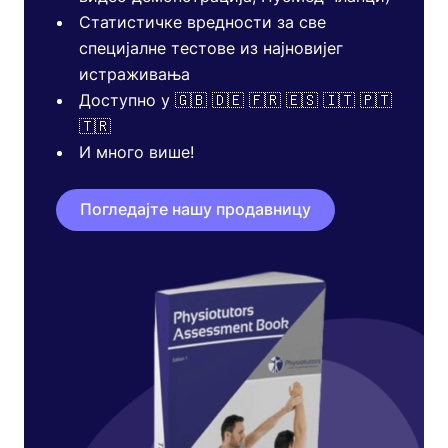
Статистичке вредности за све
специјалне тестове из најновијег
истраживања
Доступно у 🇬🇧 🇩🇪 🇫🇷 🇪🇸 🇮🇹 🇵🇹
🇹🇷
И много више!
Погледајте нашу продавницу