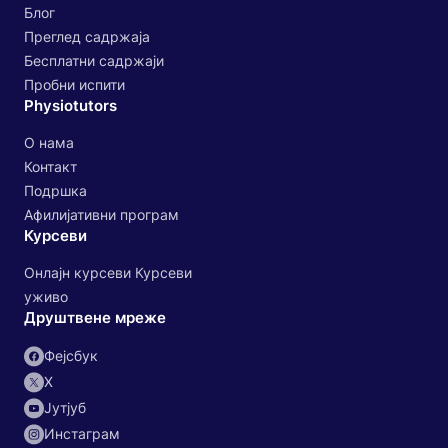
Блог
Преглед садржаја
Бесплатни садржаји
Пробни испити
Physiotutors
О нама
Контакт
Подршка
Афилијативни програм
Курсеви
Онлајн курсеви Курсеви
уживо
Друштвене мреже
Фејсбук
X
Јутјуб
Инстаграм