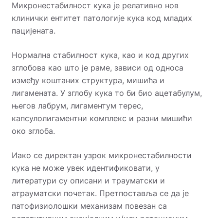
Микронестабилност кука је релативно нов
клинички ентитет патологије кука код младих
пацијената.
Нормална стабилност кука, као и код других
зглобова као што је раме, зависи од односа
између коштаних структура, мишића и
лигамената. У зглобу кука то би био ацетабулум,
његов лабрум, лигаментум терес,
капсулолигаментни комплекс и разни мишићи
око зглоба.
Иако се директан узрок микронестабилности
кука не може увек идентификовати, у
литератури су описани и трауматски и
атрауматски почетак. Претпоставља се да је
патофизиолошки механизам повезан са