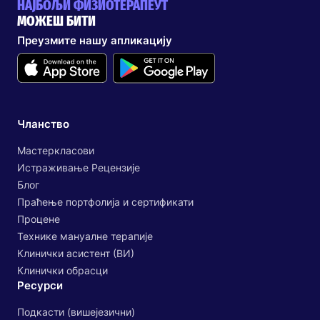
НАЈБОЉИ ФИЗИОТЕРАПЕУТ
МОЖЕШ БИТИ
Преузмите нашу апликацију
Чланство
Мастеркласови
Истраживање Рецензије
Блог
Праћење портфолија и сертификати
Процене
Технике мануалне терапије
Клинички асистент (ВИ)
Клинички обрасци
Ресурси
Подкасти (вишејезични)