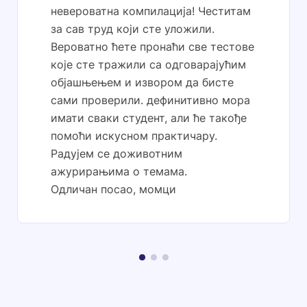
невероватна компилација! Честитам
за сав труд који сте уложили.
Вероватно ћете пронаћи све тестове
које сте тражили са одговарајућим
објашњењем и извором да бисте
сами проверили. дефинитивно мора
имати сваки студент, али ће такође
помоћи искусном практичару.
Радујем се доживотним
ажурирањима о темама.
Одличан посао, момци