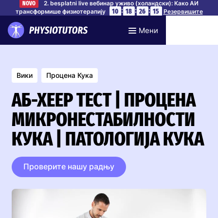
2. besplatni live вебинар уживо (холандски): Како АИ
NOVO
:
:
:
10
18
26
14
трансформише физиотерапију
Резервишите
своје место
Мени
Вики
Процена Кука
АБ-ХЕЕР ТЕСТ | ПРОЦЕНА
МИКРОНЕСТАБИЛНОСТИ
КУКА | ПАТОЛОГИЈА КУКА
Проверите нашу радњу