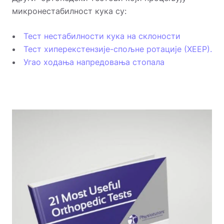
микронестабилност кука су:
Тест нестабилности кука на склоности
Тест хиперекстензије-спољне ротације (ХЕЕР).
Угао ходања напредовања стопала