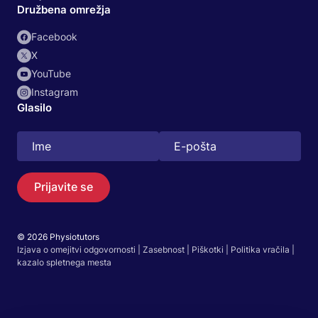
Družbena omrežja
Facebook
X
YouTube
Instagram
Glasilo
Prijavite se
© 2026 Physiotutors
Izjava o omejitvi odgovornosti
|
Zasebnost
|
Piškotki
|
Politika vračila
|
Išči
kazalo spletnega mesta
EN
Pojdi v aplikacijo