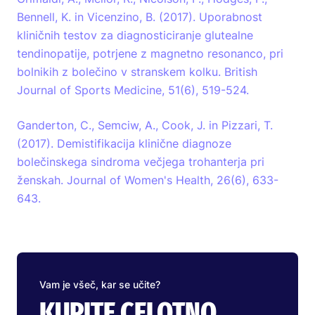
Bennell, K. in Vicenzino, B. (2017). Uporabnost
kliničnih testov za diagnosticiranje glutealne
tendinopatije, potrjene z magnetno resonanco, pri
bolnikih z bolečino v stranskem kolku. British
Journal of Sports Medicine, 51(6), 519-524.
Ganderton, C., Semciw, A., Cook, J. in Pizzari, T.
(2017). Demistifikacija klinične diagnoze
bolečinskega sindroma večjega trohanterja pri
ženskah. Journal of Women's Health, 26(6), 633-
643.
Vam je všeč, kar se učite?
KUPITE CELOTNO