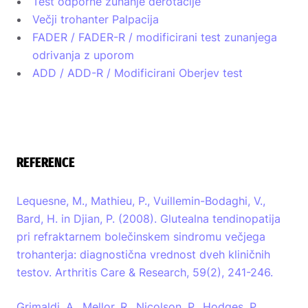
Test odporne zunanje derotacije
Večji trohanter Palpacija
FADER / FADER-R / modificirani test zunanjega
odrivanja z uporom
ADD / ADD-R / Modificirani Oberjev test
REFERENCE
Lequesne, M., Mathieu, P., Vuillemin-Bodaghi, V.,
Bard, H. in Djian, P. (2008). Glutealna tendinopatija
pri refraktarnem bolečinskem sindromu večjega
trohanterja: diagnostična vrednost dveh kliničnih
testov. Arthritis Care & Research, 59(2), 241-246.
Grimaldi, A., Mellor, R., Nicolson, P., Hodges, P.,