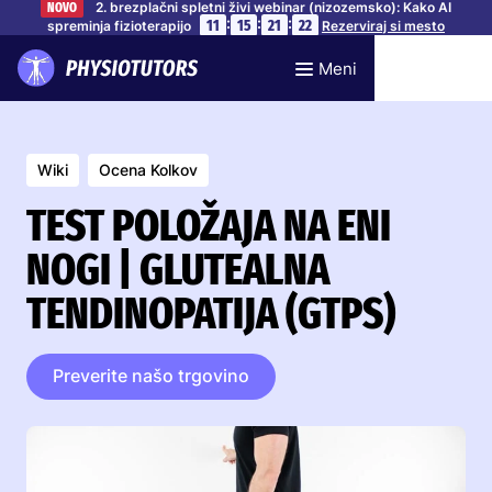
2. brezplačni spletni živi webinar (nizozemsko): Kako AI
NOVO
:
:
:
11
15
21
21
spreminja fizioterapijo
Rezerviraj si mesto
Meni
Wiki
Ocena Kolkov
TEST POLOŽAJA NA ENI
NOGI | GLUTEALNA
TENDINOPATIJA (GTPS)
Preverite našo trgovino