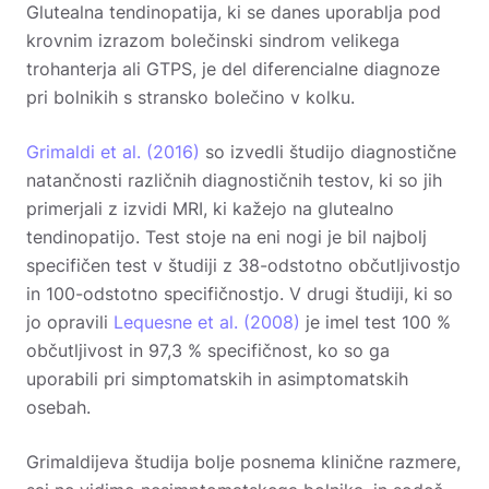
Glutealna tendinopatija, ki se danes uporablja pod
krovnim izrazom bolečinski sindrom velikega
trohanterja ali GTPS, je del diferencialne diagnoze
pri bolnikih s stransko bolečino v kolku.
Grimaldi et al. (2016)
so izvedli študijo diagnostične
natančnosti različnih diagnostičnih testov, ki so jih
primerjali z izvidi MRI, ki kažejo na glutealno
tendinopatijo. Test stoje na eni nogi je bil najbolj
specifičen test v študiji z 38-odstotno občutljivostjo
in 100-odstotno specifičnostjo. V drugi študiji, ki so
jo opravili
Lequesne et al. (2008)
je imel test 100 %
občutljivost in 97,3 % specifičnost, ko so ga
uporabili pri simptomatskih in asimptomatskih
osebah.
Grimaldijeva študija bolje posnema klinične razmere,