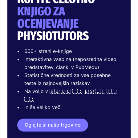
KNJIGO ZA
OCENJEVANJE
PHYSIOTUTORS
600+ strani e-knjige
Interaktivna vsebina (neposredna video
predstavitev, članki v PubMedu)
Statistične vrednosti za vse posebne
teste iz najnovejših raziskav
Na voljo v 🇬🇧 🇩🇪 🇫🇷 🇪🇸 🇮🇹 🇵🇹
🇹🇷
In še veliko več!
Oglejte si našo trgovino