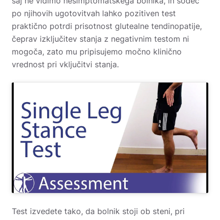
saj ne vidimo nesimptomatskega bolnika, in sodeč
po njihovih ugotovitvah lahko pozitiven test
praktično potrdi prisotnost glutealne tendinopatije,
čeprav izključitev stanja z negativnim testom ni
mogoča, zato mu pripisujemo močno klinično
vrednost pri vključitvi stanja.
Test izvedete tako, da bolnik stoji ob steni, pri