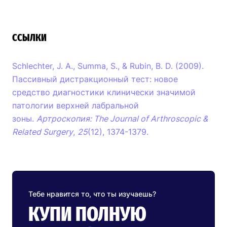
ССЫЛКИ
Schlechter, J. A., Summa, S., & Rubin, B. D. (2009).
Пассивный дистракционный тест: новое
средство диагностики клинически значимой
патологии верхней лабральной
зоны.
Артроскопия: The Journal of Arthroscopic &
Related Surgery
,
25
(12), 1374-1379.
Тебе нравится то, что ты изучаешь?
КУПИ ПОЛНУЮ