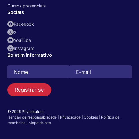
Cursos presenciais
Socials
Facebook
X
YouTube
Instagram
Boletim informativo
Registrar-se
© 2026 Physiotutors
Isenção de responsabilidade
|
Privacidade
|
Cookies
|
Política de
Buscar
reembolso
|
Mapa do site
Português (Brasil)