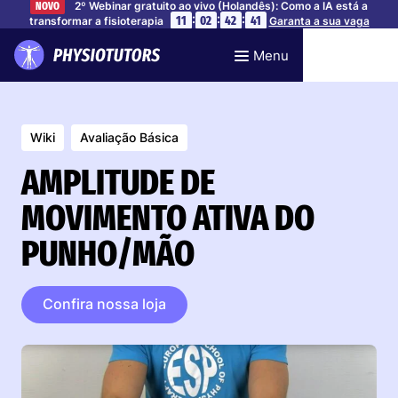
2º Webinar gratuito ao vivo (Holandês): Como a IA está a
NOVO
:
:
:
11
02
42
40
transformar a fisioterapia
Garanta a sua vaga
Menu
Wiki
Avaliação Básica
AMPLITUDE DE
MOVIMENTO ATIVA DO
PUNHO/MÃO
Confira nossa loja