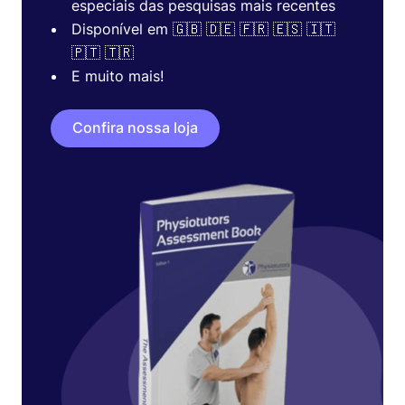
especiais das pesquisas mais recentes
Disponível em 🇬🇧 🇩🇪 🇫🇷 🇪🇸 🇮🇹
🇵🇹 🇹🇷
E muito mais!
Confira nossa loja