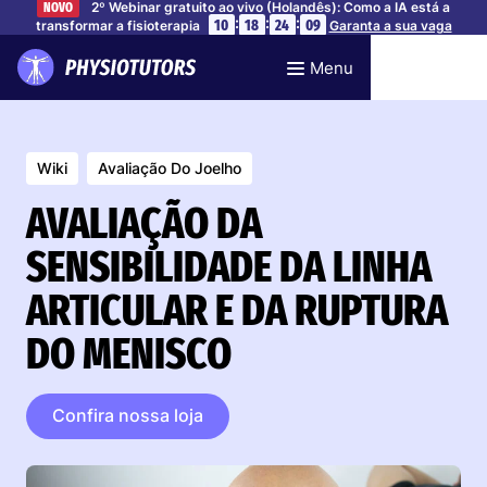
2º Webinar gratuito ao vivo (Holandês): Como a IA está a
NOVO
:
:
:
10
18
24
08
transformar a fisioterapia
Garanta a sua vaga
Menu
Wiki
Avaliação Do Joelho
AVALIAÇÃO DA
SENSIBILIDADE DA LINHA
ARTICULAR E DA RUPTURA
DO MENISCO
Confira nossa loja