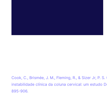
Cook, C., Brismée, J. M., Fleming, R., & Sizer Jr, P. S
instabilidade clínica da coluna cervical: um estudo D
895-906.