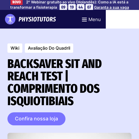
2º Webinar gratuito ao vivo (Holandês): Como a IA está a
NOVO
:
:
:
09
19
44
06
transformar a fisioterapia
Garanta a sua vaga
Menu
Wiki
Avaliação Do Quadril
BACKSAVER SIT AND
REACH TEST |
COMPRIMENTO DOS
ISQUIOTIBIAIS
Confira nossa loja