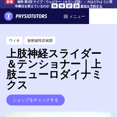
無料 第2回 ライブ・ウェビナー（オランダ語）： AIはどのように理
新着
:
:
:
10
18
27
23
学療法を変えているのか
参加を予約する
メニュー
ウィキ
放射線性症候群
上肢神経スライダー
＆テンショナー｜上
肢ニューロダイナミ
クス
ショップをチェックする