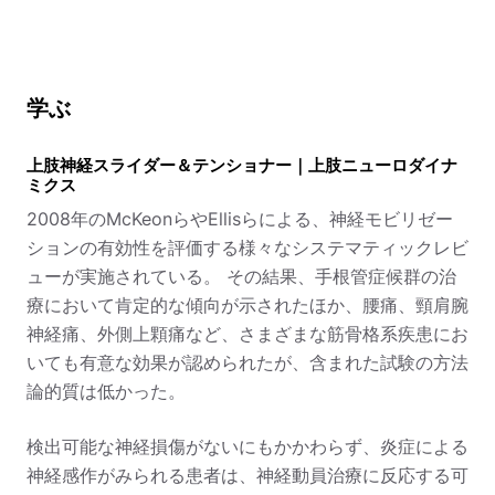
学ぶ
上肢神経スライダー＆テンショナー｜上肢ニューロダイナ
ミクス
2008年のMcKeonらやEllisらによる、神経モビリゼー
ションの有効性を評価する様々なシステマティックレビ
ューが実施されている。 その結果、手根管症候群の治
療において肯定的な傾向が示されたほか、腰痛、頸肩腕
神経痛、外側上顆痛など、さまざまな筋骨格系疾患にお
いても有意な効果が認められたが、含まれた試験の方法
論的質は低かった。
検出可能な神経損傷がないにもかかわらず、炎症による
神経感作がみられる患者は、神経動員治療に反応する可