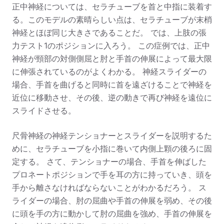
正中神経については、セラチューブを首と中指に装着す
る。このモデルの素晴らしい点は、セラチューブが末梢
神経とほぼ同じ大きさであることだ。 では、上肢の張
力テスト1のポジションに入ろう。 この症例では、正中
神経が頸部の対側側屈と肘と手首の伸展によって最大限
に伸張されているのがよくわかる。 神経スライダーの
場合、手首を曲げると同時に首を遠ざけることで神経を
近位に移動させ、その後、逆の動きで再び神経を遠位に
スライドさせる。
尺骨神経の神経テンショナーとスライダーを説明するた
めに、セラチューブを小指に巻いて内側上顆の後ろに固
定する。 さて、テンショナーの場合、手首を伸ばした
プロネートポジションで手を耳の方に持っていき、頭を
手から離さなければならないことがわかるだろう。 ス
ライダーの場合、肘の屈曲や手首の伸展を弱め、その後
に頭を手の方に動かして肘の屈曲を強め、手首の伸展を