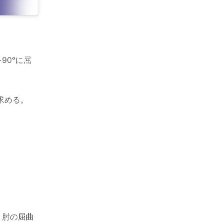
90°に屈
求める。
、肘の屈曲