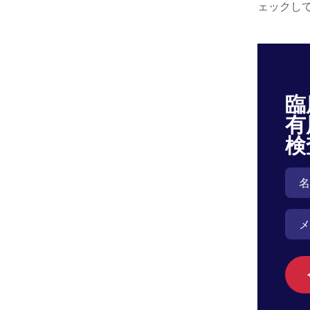
ェックし
臨
有
検