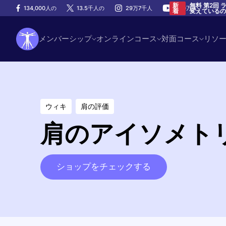
無料 第2回
新
134,000人の
13.5千人の
29万7千人
100万人
変えている
着
メンバーシップ
オンラインコース
対面コース
リソ
ウィキ
肩の評価
肩のアイソメト
ショップをチェックする