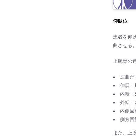
仰臥位
患者を仰
曲させる
上腕骨の
屈曲だ
伸展：
内転：
外転：
内側回
側方回
また、上