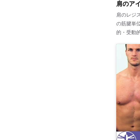
肩のア
肩のレジ
の筋腱単
的・受動