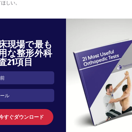
てほしい。
床現場で最も
用な整形外科
査21項目
今すぐダウンロード