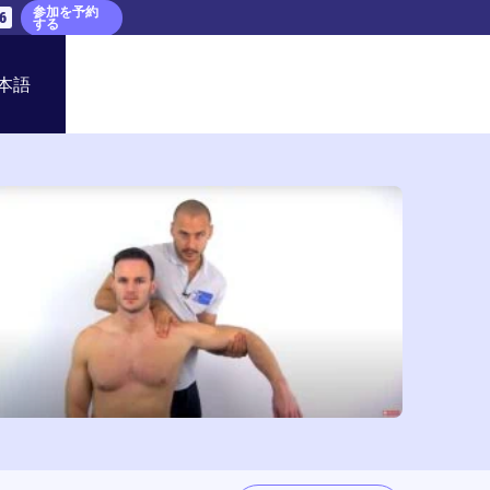
参加を予約
5
する
本語