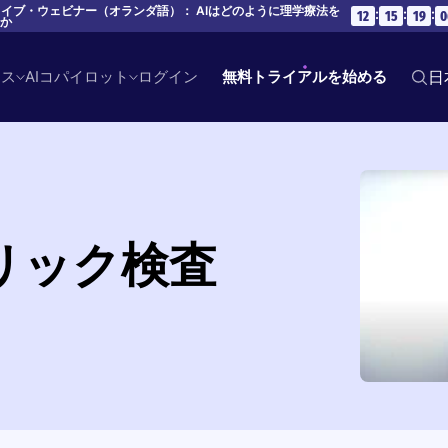
 ライブ・ウェビナー（オランダ語）： AIはどのように理学療法を
:
:
:
12
15
19
0
のか
ース
AIコパイロット
ログイン
無料トライアルを始める
日
リック検査