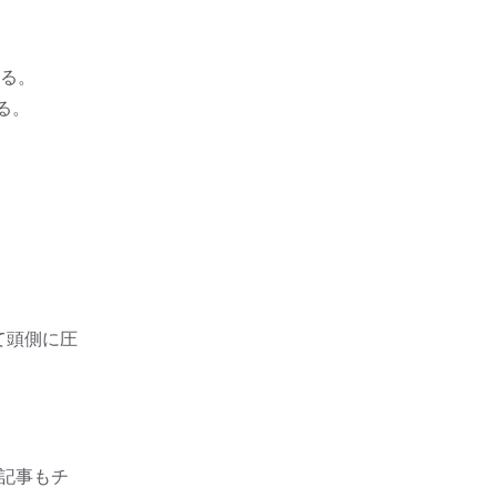
する。
る。
て頭側に圧
記事もチ