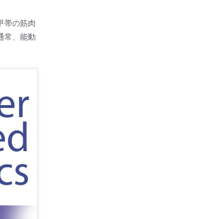
甲帯の筋肉
通常、能動