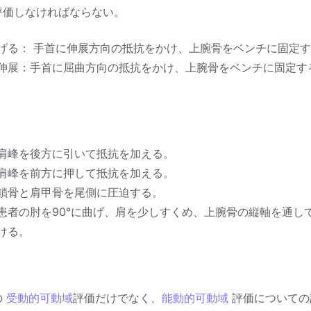
評価しなければならない。
げる： 手首に伸展方向の抵抗をかけ、上腕骨をベンチに固定
伸展：手首に屈曲方向の抵抗をかけ、上腕骨をベンチに固定す
肩峰を後方に引いて抵抗を加える。
肩峰を前方に押して抵抗を加える。
鎖骨と肩甲骨を尾側に圧迫する。
患者の肘を90°に曲げ、肩を少しすくめ、上腕骨の縦軸を通し
ける。
の
受動的可動域
評価だけでなく、
能動的可動域
評価についての