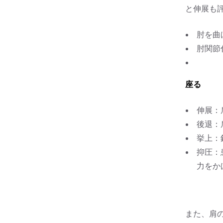
と伸展も
肘を曲
肘関節
座る
伸展：
後退：
挙上：
抑圧：
力をか
また、肩