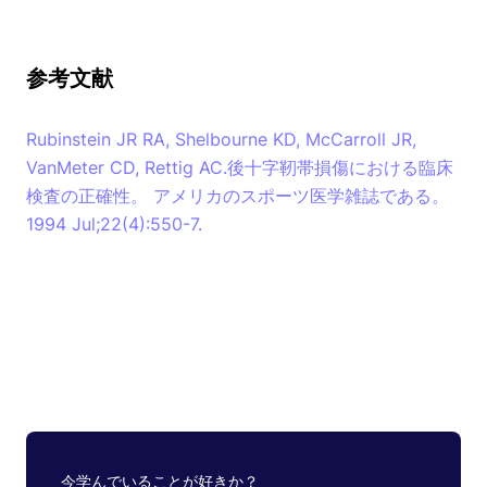
参考文献
Rubinstein JR RA, Shelbourne KD, McCarroll JR,
VanMeter CD, Rettig AC.後十字靭帯損傷における臨床
検査の正確性。 アメリカのスポーツ医学雑誌である。
1994 Jul;22(4):550-7.
今学んでいることが好きか？