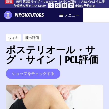
無料 第2回 ライブ・ウェビナー（オランダ語）： AIはどのように理
新着
:
:
:
10
20
51
06
学療法を変えているのか
参加を予約する
メニュー
ウィキ
膝の評価
ポステリオール・サ
グ・サイン｜PCL評価
ショップをチェックする