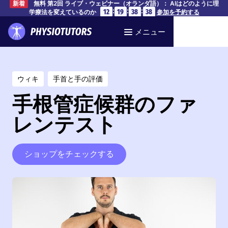
無料 第2回 ライブ・ウェビナー（オランダ語）： AIはどのように理
新着
:
:
:
12
19
38
38
学療法を変えているのか
参加を予約する
メニュー
ウィキ
手首と手の評価
手根管症候群のファ
レンテスト
ショップをチェックする