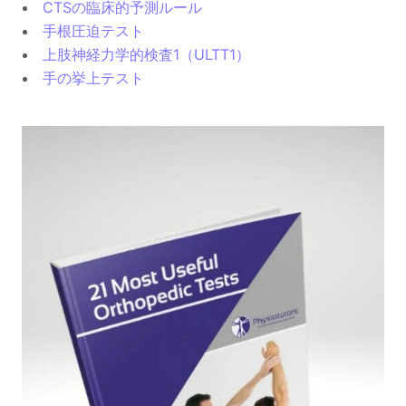
CTSの臨床的予測ルール
手根圧迫テスト
上肢神経力学的検査1（ULTT1）
手の挙上テスト