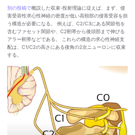
別の投稿で
概説した収束-投射理論に従えば、まず、侵
害受容性求心性神経の密度が低い高頸部の侵害受容を担
う構造が必要になる。 例えば、C2/C3にある関節包を
含むファセット関節や、C2靭帯から後頭部まで伸びる
アラー靭帯などである。 これらの構造の求心性神経支
配は、C1/C2の高さにある後角の2次ニューロンに収束
する。