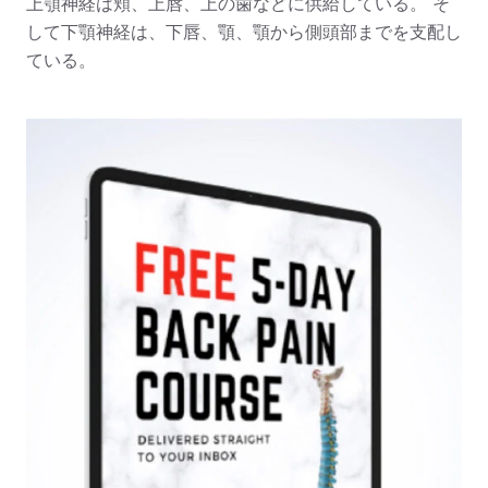
上顎神経は頬、上唇、上の歯などに供給している。
そ
して下顎神経は、下唇、顎、顎から側頭部までを支配し
ている。