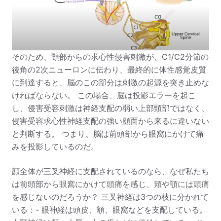
そのため、頸部からの求心性侵害刺激が、C1/C2分節の
後角の2次ニューロンに伝わり、最終的に体性感覚皮質
に到達すると、脳のこの部分は刺激の起源を突き止めな
ければならない。 この場合、脳は投影エラーを起こ
し、侵害受容刺激は神経支配の弱い上部頸部ではなく、
侵害受容求心性神経支配の強い顔面から来るに違いない
と判断する。 つまり、脳は前頭部から眼窩にかけて痛
みを投影しているのだ。
顔全体が三叉神経に支配されているのなら、なぜ私たち
は前頭部から眼窩にかけて頭痛を感じ、頬や顎には頭痛
を感じないのだろうか？
三叉神経は3つの枝に分かれて
いる：
- 眼神経は頭皮、額、眼窩などを支配している。