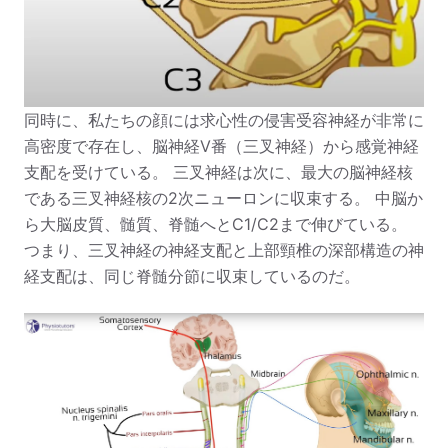
同時に、私たちの顔には求心性の侵害受容神経が非常に
高密度で存在し、脳神経V番（三叉神経）から感覚神経
支配を受けている。 三叉神経は次に、最大の脳神経核
である三叉神経核の2次ニューロンに収束する。 中脳か
ら大脳皮質、髄質、脊髄へとC1/C2まで伸びている。
つまり、三叉神経の神経支配と上部頸椎の深部構造の神
経支配は、同じ脊髄分節に収束しているのだ。