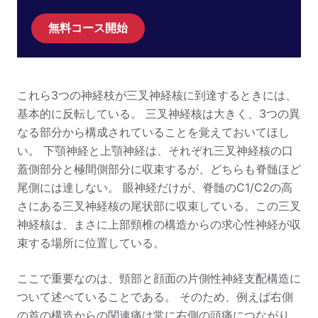
無料コース開始
これら3つの神経枝が三叉神経核に到達するときには、
基本的に反転している。 三叉神経核は大きく、3つの異
なる部分から構成されていることを覚えておいてほし
い。 下顎神経と上顎神経は、それぞれ三叉神経核の口
蓋側部分と極間側部分に収束するが、どちらも脊髄ほど
尾側には達しない。 眼神経だけが、脊髄のC1/C2の高
さにある三叉神経核の尾状部に収束している。この三叉
神経核は、まさに上部頸椎の構造からの求心性神経が収
束する場所に位置している。
ここで重要なのは、頸部と顔面の片側性神経支配構造に
ついて述べていることである。 そのため、例えば右側
の首の構造からの関連痛は常に右側の頭痛につながり、