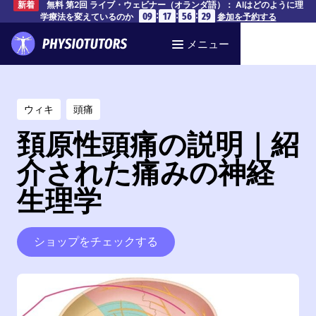
無料 第2回 ライブ・ウェビナー（オランダ語）： AIはどのように理
新着
:
:
:
09
17
56
28
学療法を変えているのか
参加を予約する
メニュー
ウィキ
頭痛
頚原性頭痛の説明｜紹
介された痛みの神経
生理学
ショップをチェックする