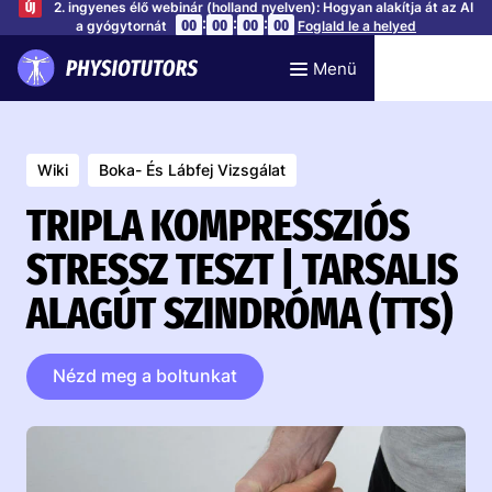
2. ingyenes élő webinár (holland nyelven): Hogyan alakítja át az AI
ÚJ
:
:
:
00
00
00
00
a gyógytornát
Foglald le a helyed
Menü
Wiki
Boka- És Lábfej Vizsgálat
TRIPLA KOMPRESSZIÓS
STRESSZ TESZT | TARSALIS
ALAGÚT SZINDRÓMA (TTS)
Nézd meg a boltunkat