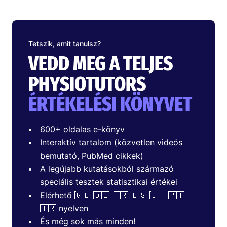
Tetszik, amit tanulsz?
VEDD MEG A TELJES
PHYSIOTUTORS
ÉRTÉKELÉSI KÖNYVET
600+ oldalas e-könyv
Interaktív tartalom (közvetlen videós
bemutató, PubMed cikkek)
A legújabb kutatásokból származó
speciális tesztek statisztikai értékei
Elérhető 🇬🇧 🇩🇪 🇫🇷 🇪🇸 🇮🇹 🇵🇹
🇹🇷 nyelven
És még sok más minden!