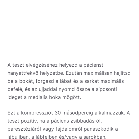
A teszt elvégzéséhez helyezd a pácienst
hanyattfekvő helyzetbe. Ezután maximálisan hajlítsd
be a bokát, forgasd a lábat és a sarkat maximális
befelé, és az ujjaddal nyomd össze a sípcsonti
ideget a medialis boka mögött.
Ezt a kompressziót 30 másodpercig alkalmazzuk. A
teszt pozitív, ha a páciens zsibbadásról,
paresztéziáról vagy fájdalomról panaszkodik a
lábujjban, a lábfejben és/vagy a sarokban.