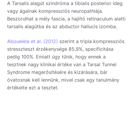
A Tarsalis alagút szindróma a tibialis posterior ideg
vagy ágainak kompressziós neuropathiája.
Beszorulhat a mély fascia, a hajlító retinaculum alatti
tarsalis alagútba és az abductor hallucis izomba.
Abouelela et al. (2012)
szerint a tripla kompressziós
stresszteszt érzékenysége 85,9%, specificitása
pedig 100%. Emiatt úgy tűnik, hogy ennek a
tesztnek nagy klinikai értéke van a Tarsal Tunnel
Syndrome megerősítésére és kizárására, bár
óvatosnak kell lennünk, mivel csak egy tanulmány
értékelte ezt a tesztet.