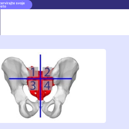
ervirajte svoje
esto