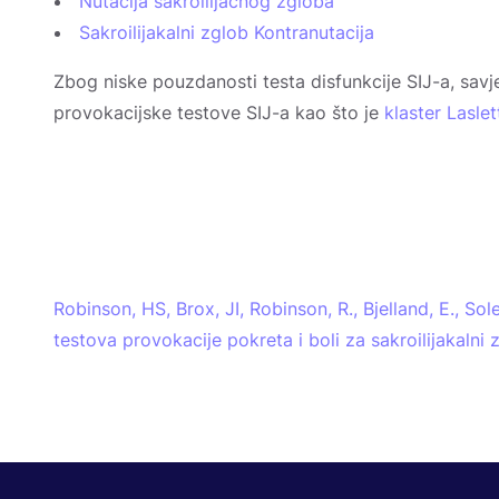
Nutacija sakroilijačnog zgloba
Sakroilijakalni zglob Kontranutacija
Zbog niske pouzdanosti testa disfunkcije SIJ-a, savj
provokacijske testove SIJ-a kao što je
klaster Laslet
Robinson, HS, Brox, JI, Robinson, R., Bjelland, E., So
testova provokacije pokreta i boli za sakroilijakalni 