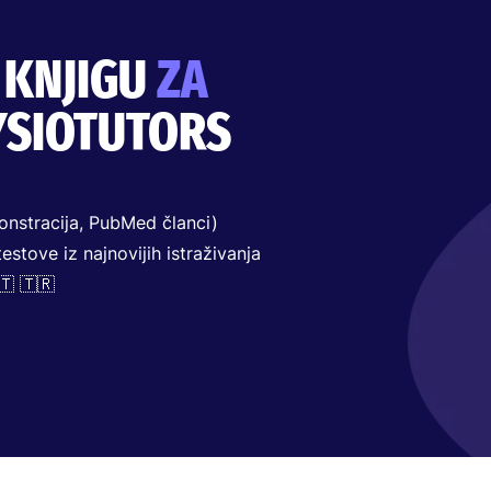
 KNJIGU
ZA
SIOTUTORS
monstracija, PubMed članci)
estove iz najnovijih istraživanja
🇹 🇹🇷