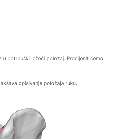
ta u potrbuški ležeći položaj. Procijenit ćemo
lakšava opisivanje položaja ruku.