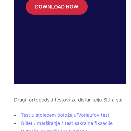
DOWNLOAD NOW
Drugi ortopedski testovi za disfunkciju SIJ-a su:
Test u stojećem položaju/Vorlaufov test
Gillet / marširanje / test sakralne fiksacije