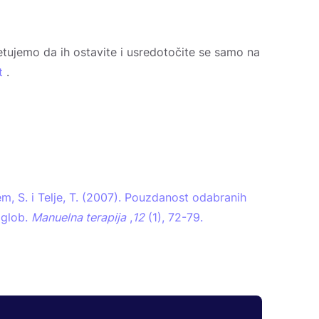
etujemo da ih ostavite i usredotočite se samo na
t
.
lem, S. i Telje, T. (2007). Pouzdanost odabranih
zglob.
Manuelna terapija
,
12
(1), 72-79.