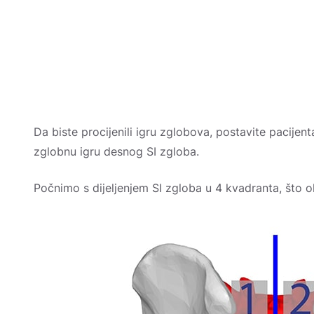
Da biste procijenili igru ​​zglobova, postavite pacijen
zglobnu igru ​​desnog SI zgloba.
Počnimo s dijeljenjem SI zgloba u 4 kvadranta, što o