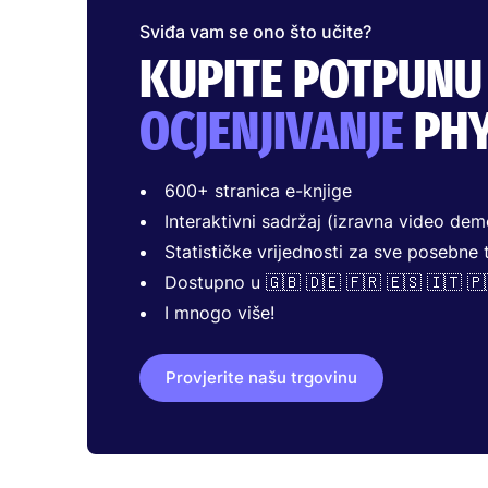
Sviđa vam se ono što učite?
KUPITE POTPUNU
OCJENJIVANJE
PHY
600+ stranica e-knjige
Interaktivni sadržaj (izravna video de
Statističke vrijednosti za sve posebne t
Dostupno u 🇬🇧 🇩🇪 🇫🇷 🇪🇸 🇮🇹 🇵
I mnogo više!
Provjerite našu trgovinu