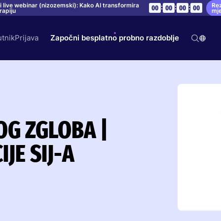
Rez
i live webinar (nizozemski): Kako AI transformira
:
:
:
00
00
00
00
mj
rapiju
utnik
Prijava
Započni besplatno probno razdoblje
OG ZGLOBA |
JE SIJ-A