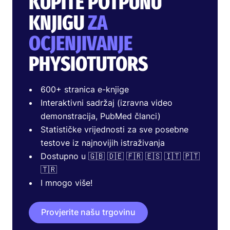
KUPITE POTPUNU
KNJIGU
ZA
OCJENJIVANJE
PHYSIOTUTORS
600+ stranica e-knjige
Interaktivni sadržaj (izravna video
demonstracija, PubMed članci)
Statističke vrijednosti za sve posebne
testove iz najnovijih istraživanja
Dostupno u 🇬🇧 🇩🇪 🇫🇷 🇪🇸 🇮🇹 🇵🇹
🇹🇷
I mnogo više!
Provjerite našu trgovinu