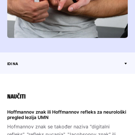
IDI NA
NAUČITI
Hoffmannov znak ili Hoffmannov refleks za neurološki
pregled lezija UMN
Hofmannov znak se također naziva "digitalni
refleks", "refleks pucanja", "Jacobsonov znak" ili