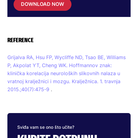
DOWNLOAD NOW
REFERENCE
Grijalva RA, Hsu FP, Wycliffe ND, Tsao BE, Williams
P, Akpolat YT, Cheng WK. Hoffmannov znak:
klinička korelacija neuroloških slikovnih nalaza u
vratnoj kralježnici i mozgu. Kralježnica. 1. travnja
2015.;40(7):475-9
.
Sviđa vam se ono što učite?