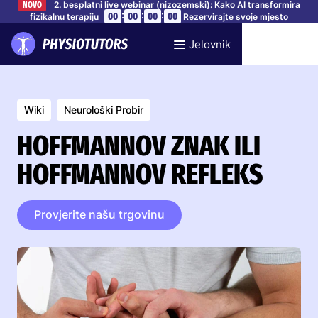
2. besplatni live webinar (nizozemski): Kako AI transformira
NOVO
:
:
:
00
00
00
00
fizikalnu terapiju
Rezervirajte svoje mjesto
Jelovnik
Wiki
Neurološki Probir
HOFFMANNOV ZNAK ILI
HOFFMANNOV REFLEKS
Provjerite našu trgovinu