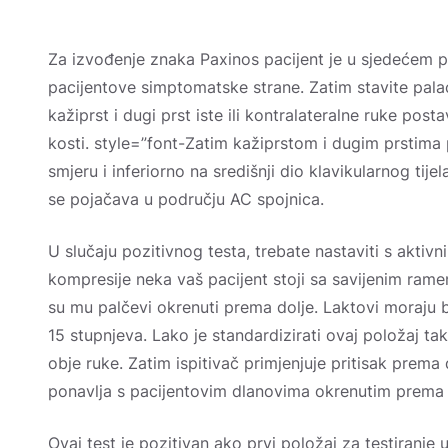
Za izvođenje znaka Paxinos pacijent je u sjedećem 
pacijentove simptomatske strane. Zatim stavite pala
kažiprst i dugi prst iste ili kontralateralne ruke posta
kosti. style=”font-Zatim kažiprstom i dugim prstima
smjeru i inferiorno na središnji dio klavikularnog tijel
se pojačava u području AC spojnica.
U slučaju pozitivnog testa, trebate nastaviti s aktiv
kompresije neka vaš pacijent stoji sa savijenim rame
su mu palčevi okrenuti prema dolje. Laktovi moraju b
15 stupnjeva. Lako je standardizirati ovaj položaj 
obje ruke. Zatim ispitivač primjenjuje pritisak prema 
ponavlja s pacijentovim dlanovima okrenutim prema 
Ovaj test je pozitivan ako prvi položaj za testiranje