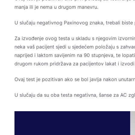
manja ili je nema u drugom manevru.
U slučaju negativnog Paxinovog znaka, trebali biste
Za izvođenje ovog testa u skladu s njegovim izvornim
neka vaš pacijent sjedi u sjedećem položaju s zahv
naprijed i laktom savijenim na 90 stupnjeva, te lopa
drugom rukom pridržava za pacijentov lakat i izvodi
Ovaj test je pozitivan ako se bol javlja nakon unutarn
U slučaju da su oba testa negativna, šanse za AC zg