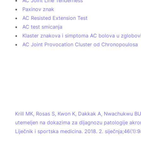
AC Joint Line Tenderness
Paxinov znak
AC Resisted Extension Test
AC test smicanja
Klaster znakova i simptoma AC bolova u zglobo
AC Joint Provocation Cluster od Chronopoulosa
Krill MK, Rosas S, Kwon K, Dakkak A, Nwachukwu BU,
utemeljen na dokazima za dijagnozu patologije akrom
Liječnik i sportska medicina. 2018. 2. siječnja;46(1):