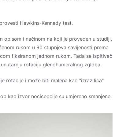
 provesti Hawkins-Kennedy test.
 opisom i načinom na koji je proveden u studiji,
aćenom rukom u 90 stupnjeva savijenosti prema
ticom fiksiranom jednom rukom. Tada se ispitivač
 unutarnju rotaciju glenohumeralnog zgloba.
je rotacije i može biti malena kao "izraz lica"
lob kao izvor nocicepcije su umjereno smanjene.