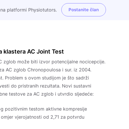
 na platformi Physiotutors.
Postanite član
 klastera AC Joint Test
 zglob može biti izvor potencijalne nocicepcije.
 za AC zglob Chronopoulosa i sur. iz 2004.
st. Problem s ovom studijom je što sadrži
sti do pristranih rezultata. Novi sustavni
sebne testove za AC zglob i utvrdio sljedeće:
g pozitivnim testom aktivne kompresije
 omjer vjerojatnosti od 2,71 za potvrdu