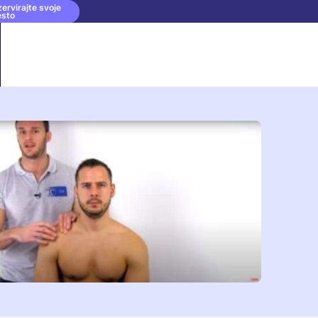
ervirajte svoje
esto