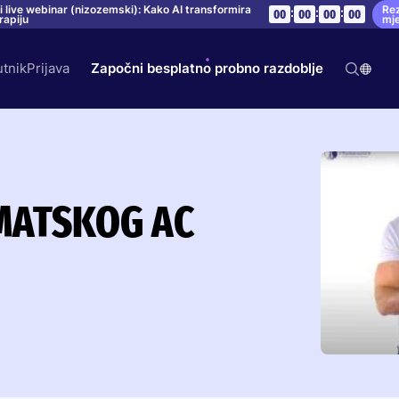
Rez
i live webinar (nizozemski): Kako AI transformira
:
:
:
00
00
00
00
mj
rapiju
utnik
Prijava
Započni besplatno probno razdoblje
MATSKOG AC