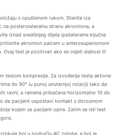
položaju s opuštenom rukom. Stanite iza
c na posterolateralnu stranu akromiona, a
vite iznad središnjeg dijela ipsilateralne ključne
 pritisnite akromion palcem u anterosuperiornom
a. Ovaj test je pozitivan ako se osjeti slabost ili
nim testom kompresije. Za izvođenje testa aktivne
nima do 90° iu punoj unutarnjoj rotaciji tako da
iti ravni, a ramena pribačena horizontalno 10 do
tako da pacijent uspostavi kontakt s dorzumom
dolje kojem se pacijent opire. Zatim se isti test
gore.
 uzrokuje bol u području AC zgloba, a bol je