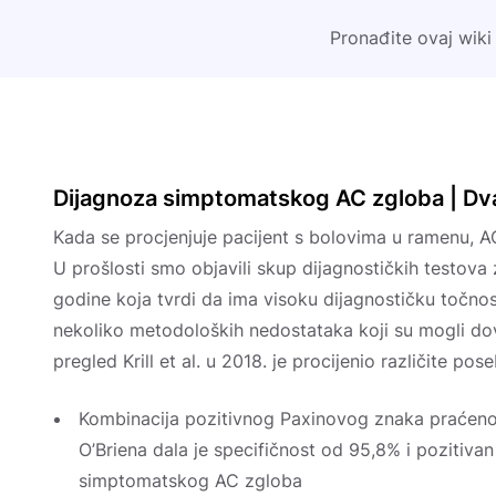
Pronađite ovaj wiki
Dijagnoza simptomatskog AC zgloba | Dva
Kada se procjenjuje pacijent s bolovima u ramenu, AC
U prošlosti smo objavili skup dijagnostičkih testova
godine koja tvrdi da ima visoku dijagnostičku točno
nekoliko metodoloških nedostataka koji su mogli dove
pregled Krill et al. u 2018. je procijenio različite po
Kombinacija pozitivnog Paxinovog znaka praćeno
O’Briena dala je specifičnost od 95,8% i pozitivan
simptomatskog AC zgloba