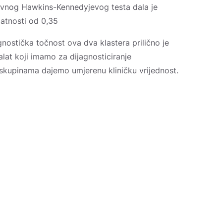
ivnog Hawkins-Kennedyjevog testa dala je
jatnosti od 0,35
agnostička točnost ova dva klastera prilično je
i alat koji imamo za dijagnosticiranje
kupinama dajemo umjerenu kliničku vrijednost.