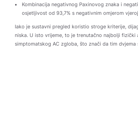
Kombinacija negativnog Paxinovog znaka i negat
osjetljivost od 93,7% s negativnim omjerom vjero
Iako je sustavni pregled koristio stroge kriterije, dij
niska. U isto vrijeme, to je trenutačno najbolji fizičk
simptomatskog AC zgloba, što znači da tim dvjema s