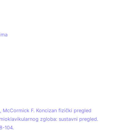
vima
 McCormick F. Koncizan fizički pregled
ioklavikularnog zgloba: sustavni pregled.
98-104.