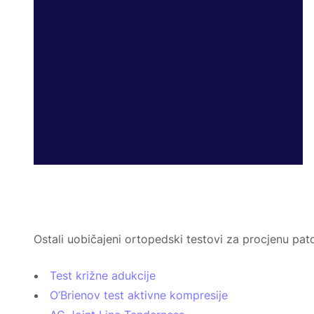
Ostali uobičajeni ortopedski testovi za procjenu pat
Test križne adukcije
O’Brienov test aktivne kompresije