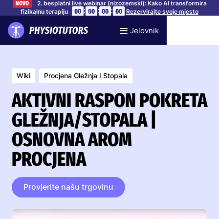
2. besplatni live webinar (nizozemski): Kako AI transformira
NOVO
:
:
:
00
00
00
00
fizikalnu terapiju
Rezervirajte svoje mjesto
Jelovnik
Wiki
Procjena Gležnja I Stopala
AKTIVNI RASPON POKRETA
GLEŽNJA/STOPALA |
OSNOVNA AROM
PROCJENA
Provjerite našu trgovinu