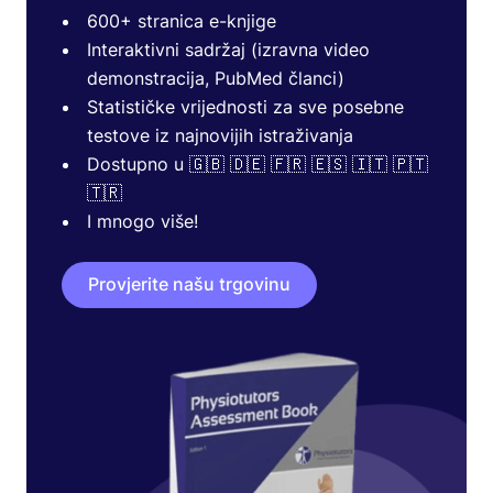
600+ stranica e-knjige
Interaktivni sadržaj (izravna video
demonstracija, PubMed članci)
Statističke vrijednosti za sve posebne
testove iz najnovijih istraživanja
Dostupno u 🇬🇧 🇩🇪 🇫🇷 🇪🇸 🇮🇹 🇵🇹
🇹🇷
I mnogo više!
Provjerite našu trgovinu