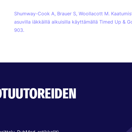
Shumway-Cook A, Brauer S, Woollacott M. Kaatumis
asuvilla iäkkäillä aikuisilla käyttämällä Timed Up & 
903.
OTUUTOREIDEN