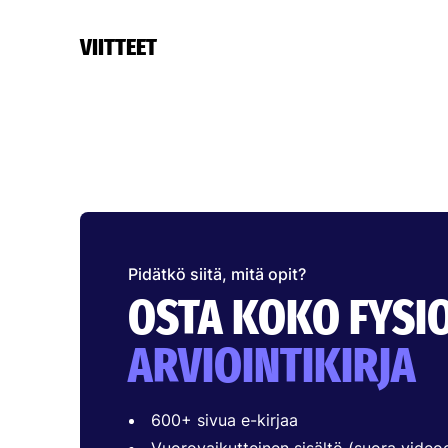
VIITTEET
Pidätkö siitä, mitä opit?
OSTA KOKO FYSI
ARVIOINTIKIRJA
600+ sivua e-kirjaa