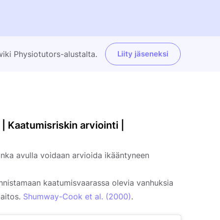
ki Physiotutors-alustalta.
Liity jäseneksi
| Kaatumisriskin arviointi |
onka avulla voidaan arvioida ikääntyneen
tunnistamaan kaatumisvaarassa olevia vanhuksia
laitos.
Shumway-Cook et al. (2000)
.