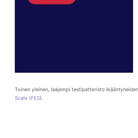
Toinen yleinen, laajempi testipatteristo ikääntyneide
Scale (FES
).