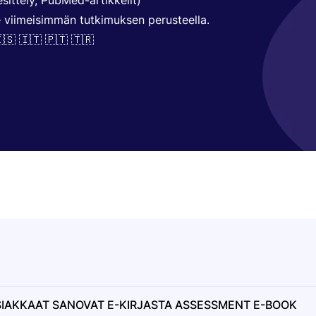
sittely, PubMed-artikkelit)
ille viimeisimmän tutkimuksen perusteella.
🇸 🇮🇹 🇵🇹 🇹🇷
SIAKKAAT SANOVAT E-KIRJASTA ASSESSMENT E-BOOK