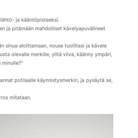
lähtö- ja kääntöpisteeksi.
reen ja pitämään mahdolliset kävelyapuvälineet
n sinua aloittamaan, nouse tuoliltasi ja kävele
sta olevalle merkille, ylitä viiva, käänny ympäri,
n minulle?"
 annat potilaalle käynnistysmerkin, ja pysäytä se,
erros mitataan.