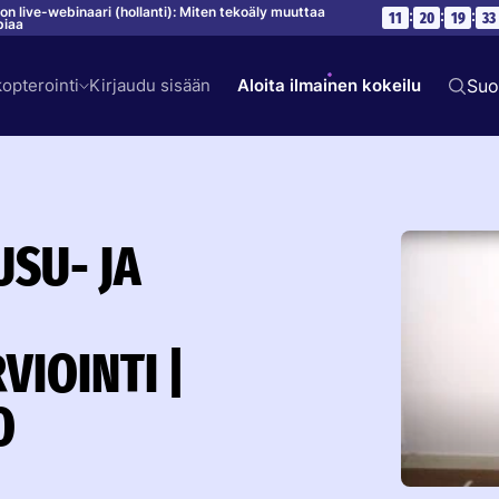
on live-webinaari (hollanti): Miten tekoäly muuttaa
:
:
:
11
20
19
32
piaa
kopterointi
Kirjaudu sisään
Aloita ilmainen kokeilu
Suo
SU- JA
|
VIOINTI |
O