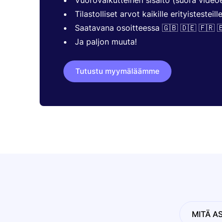
Vuorovaikutteinen sisältö (suora videoe
Tilastolliset arvot kaikille erityisteste
Saatavana osoitteessa 🇬🇧 🇩🇪 🇫🇷 
Ja paljon muuta!
Tutustu myymäläämme
MITÄ A