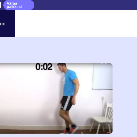
Varaa
paikkasi
mi