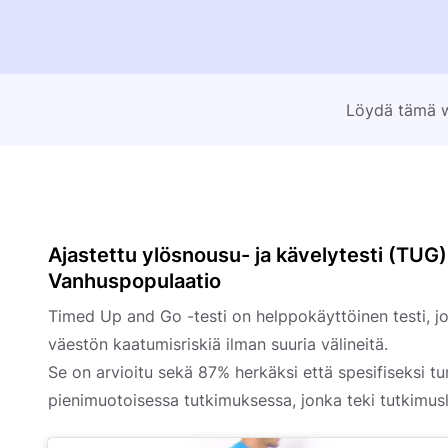
Löydä tämä wi
Ajastettu ylösnousu- ja kävelytesti (TUG) 
Vanhuspopulaatio
Timed Up and Go -testi on helppokäyttöinen testi, j
väestön kaatumisriskiä ilman suuria välineitä.
Se on arvioitu sekä 87% herkäksi että spesifiseksi 
pienimuotoisessa tutkimuksessa, jonka teki tutkimus