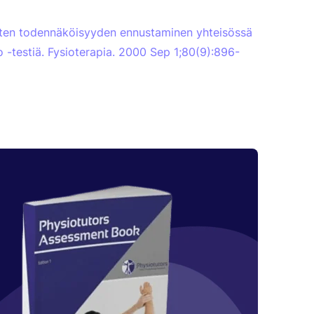
ten todennäköisyyden ennustaminen yhteisössä
Go -testiä. Fysioterapia. 2000 Sep 1;80(9):896-