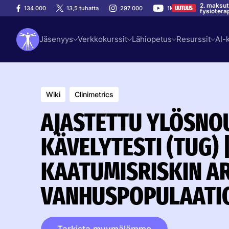
2. maksut
134 000
13,5 tuhatta
297 000
1M
UUTUUS
fysiotera
Jäsenyys
Verkkokurssit
Lähiopetus
Resurssit
AI-
Wiki
Clinimetrics
AJASTETTU YLÖSNOU
KÄVELYTESTI (TUG) 
KAATUMISRISKIN AR
VANHUSPOPULAATI