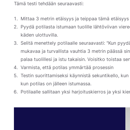
Tämä testi tehdään seuraavasti:
Mittaa 3 metrin etäisyys ja teippaa tämä etäisyys 
Pyydä potilasta istumaan tuolille lähtöviivan vie
käden ulottuvilla.
Selitä menettely potilaalle seuraavasti: "Kun pyydä
mukavaa ja turvallista vauhtia 3 metrin päässä sinu
palaa tuolillesi ja istu takaisin. Voisitko toistaa se
Varmista, että potilas ymmärtää prosessin
Testin suorittamiseksi käynnistä sekuntikello, kun
kun potilas on jälleen istumassa.
Potilaalle sallitaan yksi harjoituskierros ja yksi ki