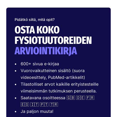
Pidätkö siitä, mitä opit?
OSTA KOKO
FYSIOTUUTOREIDEN
ARVIOINTIKIRJA
600+ sivua e-kirjaa
Vuorovaikutteinen sisältö (suora
videoesittely, PubMed-artikkelit)
Tilastolliset arvot kaikille erityistesteille
viimeisimmän tutkimuksen perusteella.
Saatavana osoitteessa 🇬🇧 🇩🇪 🇫🇷
🇪🇸 🇮🇹 🇵🇹 🇹🇷
Ja paljon muuta!