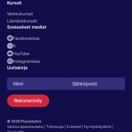
Kurssit
Verkkokurssit
Läsnäolokurssit
Sosiaaliset mediat
Facebookissa
X
YouTube
Instagramissa
Uutiskirje
Rekisteröidy
© 2026 Physiotutors
Vastuuvapauslauseke
|
Tietosuoja
|
Evästeet
|
Hyvityskäytäntö
|
Haku
Sivukartta