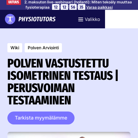
2. maksuton live-webinaari (hollanti): Miten tekoäly muuttaa
UUTUUS
:
:
:
12
12
56
35
fysioterapiaa
Varaa paikkasi
Valikko
Wiki
Polven Arviointi
POLVEN VASTUSTETTU
ISOMETRINEN TESTAUS |
PERUSVOIMAN
TESTAAMINEN
Tarkista myymälämme