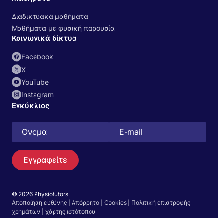
Διαδικτυακά μαθήματα
Μαθήματα με φυσική παρουσία
Κοινωνικά δίκτυα
Facebook
Χ
YouTube
Instagram
Εγκύκλιος
Εγγραφείτε
© 2026 Physiotutors
Αποποίηση ευθύνης
|
Απόρρητο
|
Cookies
|
Πολιτική επιστροφής
Αναζήτηση
χρημάτων
|
χάρτης ιστότοπου