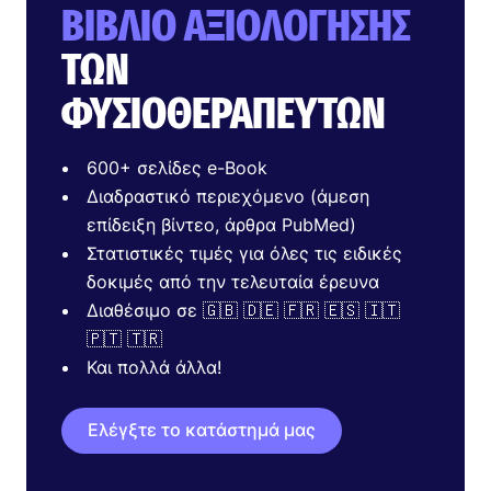
ΒΙΒΛΊΟ ΑΞΙΟΛΌΓΗΣΗΣ
ΤΩΝ
ΦΥΣΙΟΘΕΡΑΠΕΥΤΏΝ
600+ σελίδες e-Book
Διαδραστικό περιεχόμενο (άμεση
επίδειξη βίντεο, άρθρα PubMed)
Στατιστικές τιμές για όλες τις ειδικές
δοκιμές από την τελευταία έρευνα
Διαθέσιμο σε 🇬🇧 🇩🇪 🇫🇷 🇪🇸 🇮🇹
🇵🇹 🇹🇷
Και πολλά άλλα!
Ελέγξτε το κατάστημά μας