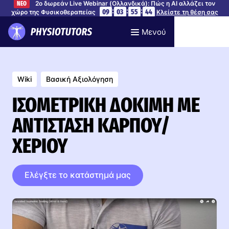
2ο δωρεάν Live Webinar (Ολλανδικά): Πώς η AI αλλάζει τον
ΝΕΟ
:
:
:
09
03
55
43
χώρο της Φυσικοθεραπείας
Κλείστε τη θέση σας
Μενού
Wiki
Βασική Αξιολόγηση
ΙΣΟΜΕΤΡΙΚΉ ΔΟΚΙΜΉ ΜΕ
ΑΝΤΊΣΤΑΣΗ ΚΑΡΠΟΎ/
ΧΕΡΙΟΎ
Ελέγξτε το κατάστημά μας