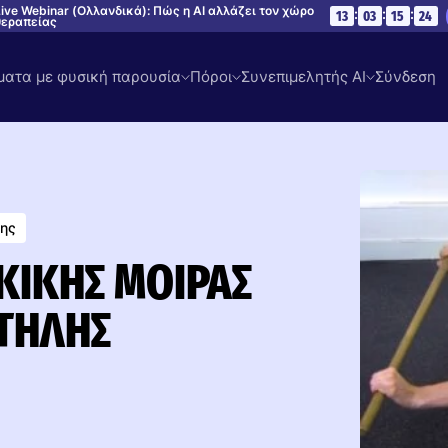
ive Webinar (Ολλανδικά): Πώς η AI αλλάζει τον χώρο
:
:
:
13
03
15
23
θεραπείας
ατα με φυσική παρουσία
Πόροι
Συνεπιμελητής AI
Σύνδεση
λης
ΚΙΚΉΣ ΜΟΊΡΑΣ
ΣΤΉΛΗΣ