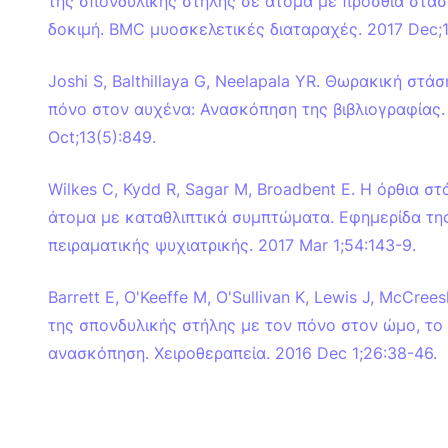
της σπονδυλικής στήλης σε άτομα με πρόσθια στάση
δοκιμή. BMC μυοσκελετικές διαταραχές. 2017 Dec;18
Joshi S, Balthillaya G, Neelapala YR. Θωρακική στ
πόνο στον αυχένα: Ανασκόπηση της βιβλιογραφίας. 
Oct;13(5):849.
Wilkes C, Kydd R, Sagar M, Broadbent E. Η όρθια σ
άτομα με καταθλιπτικά συμπτώματα. Εφημερίδα τη
πειραματικής ψυχιατρικής. 2017 Mar 1;54:143-9.
Barrett E, O'Keeffe M, O'Sullivan K, Lewis J, McCre
της σπονδυλικής στήλης με τον πόνο στον ώμο, το 
ανασκόπηση. Χειροθεραπεία. 2016 Dec 1;26:38-46.